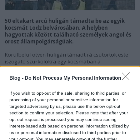
50 eltakart arcú huligán támadta be az egyik
kocsmát Lodz belvárosában. A helyben
hagyottak között található személyek angol és
orosz állampolgárságúak.
Körülbelül ötven huligán támadt rá csütörtök este
iszogató szurkolókra egy kocsmában a
lengyelországi Lodz központjában - írja helyiek
beszámolóira hivatkozva a Telegraph.
Blog -
Do Not Process My Personal Information
Szemtanúk szerint az eltakart arcú huligánok
If you wish to opt-out of the sale, sharing to third parties, or
kocsikkal érkeztek a kocsmához, ahol rugdosták és
processing of your personal or sensitive information for
ököllel ütötték a szurkolókat. A Telegraph csak
targeted advertising by us, please use the below opt-out
annyit írt a megtámadott társaságágról, hogy
section to confirm your selection. Please note that after your
angolul és oroszul beszélgettek egymással. A
opt-out request is processed you may continue seeing
huligánok ruházatuk alapján a helyi LKS Lodz
interest-based ads based on personal information utilized by
drukkerei voltak.
us or personal information disclosed to third parties prior to
your opt-out. You may separately opt-out of the further