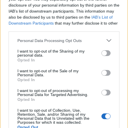
"Amikor megtámadtak minket, elbarikádoztuk a
disclosure of your personal information by third parties on the
bejáratot. De néhányan kint maradtunk, és ők nem
IAB’s list of downstream participants. This information may
menekülhettek" - mondta egy lengyel áldozat. A
also be disclosed by us to third parties on the
IAB’s List of
szemtanú látta, ahogy két fiatal szurkolót még a
Downstream Participants
that may further disclose it to other
földön fekve is többen ütöttek.
third parties.
"Teljesen mozdulatlanul hevertek a földön, azt
Please note that this website/app uses one or more Google
Personal Data Processing Opt Outs
hittem, meghaltak. Több percbe telt, amíg végre
services and may gather and store information including but
megmozdultak" - mesélte a szemtanú. A rendőrök
not limited to your visit or usage behaviour. You may click to
I want to opt-out of the Sharing of my
personal data.
grant or deny consent to Google and its third-party tags to
tíz perc alatt értek ki, de a kocsmatulajdonos nem
Opted In
use your data for below specified purposes in below Google
mert feljelentést tenni.
consent section.
I want to opt-out of the Sale of my
Personal Data.
forrás: origo.hu
Opted In
I want to opt-out of processing my
Personal Data for Targeted Advertising.
Opted In
Címkék:
verekedés
hooligans
huligánok
euro balhé
I want to opt-out of Collection, Use,
Retention, Sale, and/or Sharing of my
Personal Data that Is Unrelated with the
Purposes for which it was collected.
Opted Out