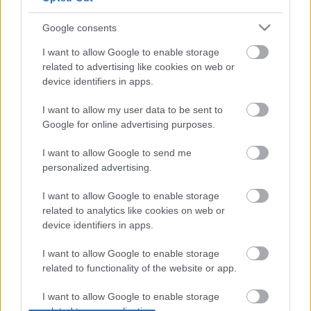
Ajánlott bejegyzések:
Google consents
I want to allow Google to enable storage
ULTRAS ZENIT .. Supporters Of Zenit
related to advertising like cookies on web or
St.Petersburg |TifoTV
device identifiers in apps.
I want to allow my user data to be sent to
Google for online advertising purposes.
Szavazás a táborokkal kapcsolatosan!
I want to allow Google to send me
personalized advertising.
I want to allow Google to enable storage
related to analytics like cookies on web or
Újabb ötlet az MLVSZE jóvoltából!
device identifiers in apps.
I want to allow Google to enable storage
related to functionality of the website or app.
ULTRAS ASSE .. Supporters Of AS Saint-
I want to allow Google to enable storage
Étienne |TifoTV