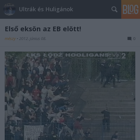
Ultrák és Huligánok
Első eksön az EB elött!
mészy
•
2012. június 08.
0