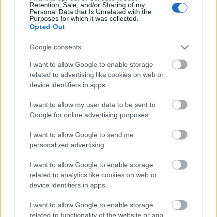
Retention, Sale, and/or Sharing of my
Personal Data that Is Unrelated with the
Purposes for which it was collected.
Opted Out
Címkék:
pénz
bevétel
eb
európa bajnokság
euro2012
euro
2012
ajándékboltok
Google consents
I want to allow Google to enable storage
related to advertising like cookies on web or
device identifiers in apps.
Ajánlott bejegyzések:
I want to allow my user data to be sent to
Google for online advertising purposes.
Jó hangulat várható vasárnapra
I want to allow Google to send me
personalized advertising.
I want to allow Google to enable storage
related to analytics like cookies on web or
Szurkolói busz indul ismét
device identifiers in apps.
Nyíregyházára!
I want to allow Google to enable storage
related to functionality of the website or app.