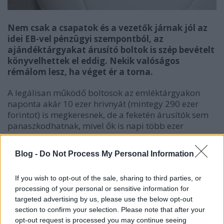
Nem csak a csapatok és a vezetők járnak jól az
idei EB-vel pénzügyi szempontból, az
ajándéktárgyakat árusító boltok is szép bevételt
könyvelhettek el eddig. Nekik valóságos
rémálom lesz, ha véget ér a torna.
A legálisan működő boltosok az emléktárgyakon
naponta akár 10 ezer hrivnyát (mintegy 290 ezer
forintot) is megkeresnek, de a feketén árusítók sem
panaszkodhatnak, mivel ők is napi több ezer
hrivnyát vághatnak zsebre - írta szerdán a
Szegodnya című ukrán napilap internetes kiadása.
Blog -
Do Not Process My Personal Information
A cikk szerint az EB logójával ellátott emléktárgyakat
If you wish to opt-out of the sale, sharing to third parties, or
hivatalosan forgalmazó árusító helyek eladói
processing of your personal or sensitive information for
cáfolják azokat a sajtóhíreket, amelyek szerint
targeted advertising by us, please use the below opt-out
engedniük kellett volna áraikból, mert nem fogyott a
section to confirm your selection. Please note that after your
portékájuk.
opt-out request is processed you may continue seeing