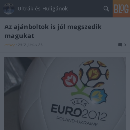
Ultrák és Huligánok
Az ajánboltok is jól megszedik
magukat
mészy
•
2012. június 21.
0