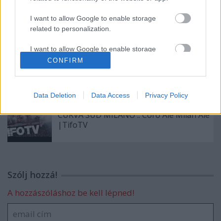
ULTRAS ASSE .. Supporters Of AS Saint-
I want to allow Google to enable storage
Étienne |TifoTV
related to personalization.
I want to allow Google to enable storage
related to security, including authentication
CONFIRM
1 év kitiltás a Dió drukkernek
functionality and fraud prevention, and other
user protection.
Data Deletion
Data Access
Privacy Policy
CURVA SUD MILANO .. Coro Alè Milan Alè
|TifoTV
Szólj hozzá!
A hozzászóláshoz be kell lépned!