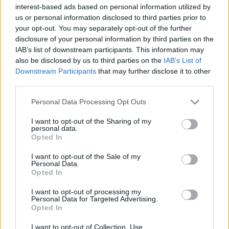
interest-based ads based on personal information utilized by
A lap újságírójának kijevi szuvenír árusok
us or personal information disclosed to third parties prior to
elmondták, hogy nem lenne értelme csökkenteni az
your opt-out. You may separately opt-out of the further
árakat, hiszen a vásárlók mindent elkapkodnak,
disclosure of your personal information by third parties on the
amin rajta van az EB emblémája. Ez különösen
IAB’s list of downstream participants. This information may
érvényes a mérkőzések előtt - mondták az eladók,
also be disclosed by us to third parties on the
IAB’s List of
akik szerint a szurkolókat nem érdeklik az árak,
Downstream Participants
that may further disclose it to other
pedig azok nem éppen alacsonyak.
third parties.
Mint az újság írja, egy felnőtt méretű póló, amelyre
Please note that this website/app uses one or more Google
Personal Data Processing Opt Outs
az EB logóját nyomták, 250 hrivnyába (körülbelül
services and may gather and store information including but
7.500 forintba) kerül, s a gyerekekre való is csak 50
not limited to your visit or usage behaviour. You may click to
I want to opt-out of the Sharing of my
personal data.
hrivnyával olcsóbb, míg a plüss gyerekjátékok ára
grant or deny consent to Google and its third-party tags to
Opted In
100 hrivnya. Az árusok elmondása szerint az utóbbi
use your data for below specified purposes in below Google
consent section.
napokban különösen népszerűek voltak az ukrán
I want to opt-out of the Sale of my
Personal Data.
válogatott mezét utánzó pólók, amelyeket
Opted In
egyszerűen szétkapkodtak, jóllehet 300 hrivnyába
kerültek.
I want to opt-out of processing my
Personal Data for Targeted Advertising.
Opted In
forrás:
focimagazin.hu
I want to opt-out of Collection, Use,