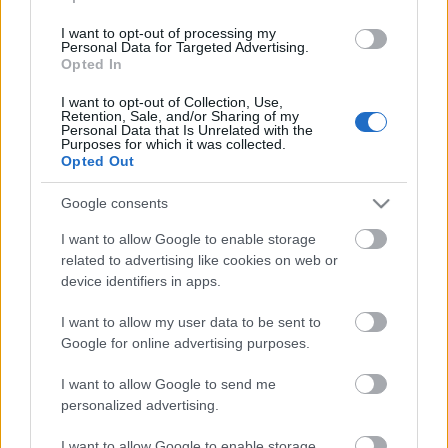
utcai kollégiumát használjuk. A Magvassy Mihály
Sportcsarnokot a Győr-Szol Zrt. biztosítja
I want to opt-out of processing my
Personal Data for Targeted Advertising.
számunkra. Támogatóink között megtalálható még
Opted In
a Rábalux Kft., Győr Megyei Jogú Város
Polgármesteri Hivatala, a Duna Takarékszövetkezet,
I want to opt-out of Collection, Use,
a Lipóti Pékség, a Wiesbauer–Dunahús Kft., a
Retention, Sale, and/or Sharing of my
Personal Data that Is Unrelated with the
Magyar Honvédség, a Magyar Kézilabda Szövetség,
Purposes for which it was collected.
a Kempa, a Magyarországi Kézilabda Szurkolók
Opted Out
Országos Szövetsége, valamint az Oxigen Media.
Google consents
Mindenkit szeretettel várnak a szervezők
I want to allow Google to enable storage
related to advertising like cookies on web or
forrás:
gyorietoksze.hu
device identifiers in apps.
I want to allow my user data to be sent to
Google for online advertising purposes.
Címkék:
győr
kézilabda
torna
szurkolók
Magyarország
I want to allow Google to send me
szurkolói torna
Háztáji
personalized advertising.
I want to allow Google to enable storage