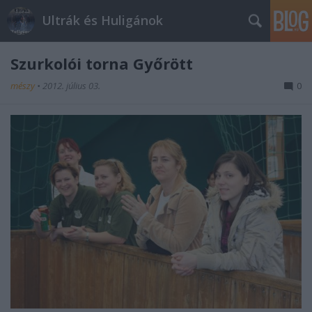
Ultrák és Huligánok
Szurkolói torna Győrött
mészy
•
2012. július 03.
0