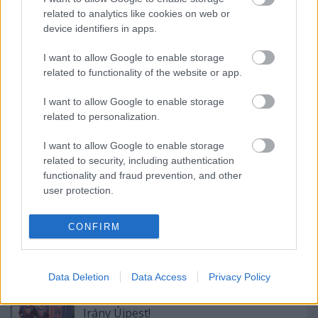
related to analytics like cookies on web or
device identifiers in apps.
Ajánlott bejegyzések:
I want to allow Google to enable storage
related to functionality of the website or app.
UNITED SOUTH .. Supporters Of
Lokomotiv Moscow |TifoTV
I want to allow Google to enable storage
related to personalization.
I want to allow Google to enable storage
related to security, including authentication
DVTK szurkolók üzenete Bencéhez
functionality and fraud prevention, and other
user protection.
CONFIRM
Újabb ötlet az MLVSZE jóvoltából!
Data Deletion
Data Access
Privacy Policy
Irány Újpest!