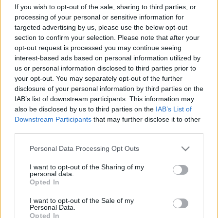
If you wish to opt-out of the sale, sharing to third parties, or
pedig megvédték címüket. 2007-ben egy újonc
processing of your personal or sensitive information for
csapat, a Csurgó szerezte meg az első helyet, sajnos
targeted advertising by us, please use the below opt-out
a rendezőket győzték le a döntőben. 2008-ban
section to confirm your selection. Please note that after your
azonban már hazai sikernek örülhettek a szurkolók,
opt-out request is processed you may continue seeing
a Green Danger csapata visszavágott az előző évben
interest-based ads based on personal information utilized by
győztes csurgóiaknak. 2009-ben és 2010-ben a
us or personal information disclosed to third parties prior to
ferencvárosi szurkolók sikerével zárult a torna.
your opt-out. You may separately opt-out of the further
disclosure of your personal information by third parties on the
Idén nyolc csapat küzd a trófeáért. Szegedről és
IAB’s list of downstream participants. This information may
Vácról két-két csapat érkezik, rajtuk kívül a
also be disclosed by us to third parties on the
IAB’s List of
Mezőkövesd és a Ferencváros szurkolói veszik fel a
Downstream Participants
that may further disclose it to other
küzdelmet a győri BKU/WJ és a Green Danger
third parties.
játékosaival a Magvassy csarnokban.
Az eddigi tornákon érezhetően csökkentek az
Please note that this website/app uses one or more Google
Personal Data Processing Opt Outs
ellentétek a táborok között, az eddig „háborúskodó”
services and may gather and store information including but
not limited to your visit or usage behaviour. You may click to
I want to opt-out of the Sharing of my
felek szinte baráti viszonyban hagyták el Győrt. A
personal data.
grant or deny consent to Google and its third-party tags to
győri példát követve ma már az ország több
Opted In
use your data for below specified purposes in below Google
városában rendeznek hasonló tornákat.
consent section.
I want to opt-out of the Sale of my
Personal Data.
Szállásként a Széchenyi Egyetem Mészáros Lőrinc
Opted In