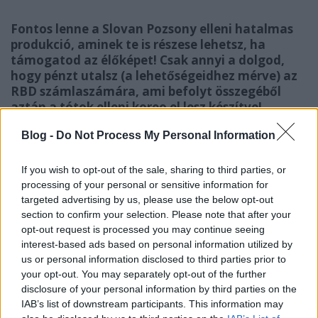
Fontos lenne a Slovan Pozsony elleni hatalmas
produkció, aminek te is részese lehetsz, ha
támogatod az élőképet! Csak annyi a dolgod,
hogy pénzt utalsz (a lehetőségeidhez mérve) az
RBD számlaszámára, ami befolyt összegéből
aztán a tótok elleni koreo el lesz készítve!
A tavalyi BL selejtezőben csoportunk egy komoly
Blog -
Do Not Process My Personal Information
élőképpel köszöntötte a csapatot, és hiszünk benne,
hogy segítettünk felejthetetlenné tenni azt az estét
If you wish to opt-out of the sale, sharing to third parties, or
minden Vidi - szurkoló számára!
processing of your personal or sensitive information for
targeted advertising by us, please use the below opt-out
Idén az Európa Liga selejtezőiben a pozsonyi szláv
section to confirm your selection. Please note that after your
csapat próbálja útját állni a Videotonnak.
opt-out request is processed you may continue seeing
Kérjük a szurkolókat, hogy a Szuperkupa döntőn a
interest-based ads based on personal information utilized by
lehetőségeikhez képest támogassák a tervezett
us or personal information disclosed to third parties prior to
látványunkat. Minél több pénzt gyűjtünk össze ,
your opt-out. You may separately opt-out of the further
disclosure of your personal information by third parties on the
annál nagyobb méretű látvánnyal tudunk
IAB’s list of downstream participants. This information may
előrukkolni.