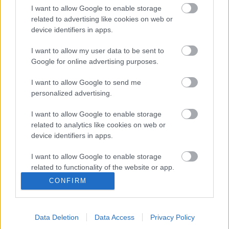
I want to allow Google to enable storage
ULTRAS ZENIT .. Supporters Of Zenit
related to advertising like cookies on web or
St.Petersburg |TifoTV
device identifiers in apps.
I want to allow my user data to be sent to
Google for online advertising purposes.
Szavazás a táborokkal kapcsolatosan!
I want to allow Google to send me
personalized advertising.
I want to allow Google to enable storage
MLSZ sarc - 300 ezres büntetés a
related to analytics like cookies on web or
Diósgyőrnek!
device identifiers in apps.
I want to allow Google to enable storage
related to functionality of the website or app.
Csalódott körmendi szurkolók
CONFIRM
közleménye
I want to allow Google to enable storage
related to personalization.
Data Deletion
Data Access
Privacy Policy
I want to allow Google to enable storage