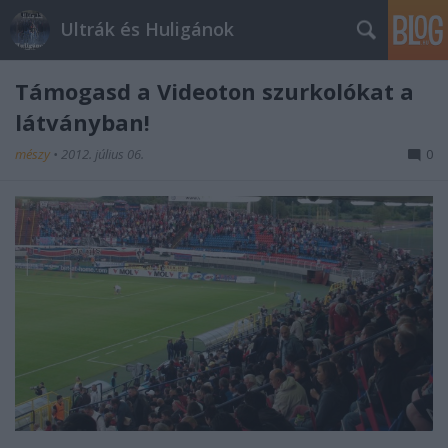
Ultrák és Huligánok
Támogasd a Videoton szurkolókat a
látványban!
mészy
•
2012. július 06.
0