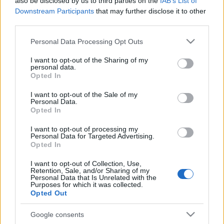
also be disclosed by us to third parties on the
IAB’s List of
Downstream Participants
that may further disclose it to other
A következő számlaszámra szintén várjuk a
third parties.
felajánlásokat:
10918001-00000100-66090008
Please note that this website/app uses one or more Google
Personal Data Processing Opt Outs
forrás
:
rbd.ultras.hu
services and may gather and store information including but
not limited to your visit or usage behaviour. You may click to
I want to opt-out of the Sharing of my
personal data.
grant or deny consent to Google and its third-party tags to
Opted In
use your data for below specified purposes in below Google
consent section.
Címkék:
támogatás
videoton
szurkolók
fanatikusok
élőkép
EL
I want to opt-out of the Sale of my
Personal Data.
rbd
koreo
Háztáji
Opted In
I want to opt-out of processing my
Personal Data for Targeted Advertising.
Opted In
Ajánlott bejegyzések:
I want to opt-out of Collection, Use,
Retention, Sale, and/or Sharing of my
Personal Data that Is Unrelated with the
Purposes for which it was collected.
Új weboldal!
Opted Out
Google consents