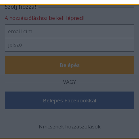
related to security, including authentication
Szólj hozzá!
functionality and fraud prevention, and other
user protection.
A hozzászóláshoz be kell lépned!
VAGY
Nincsenek hozzászólások