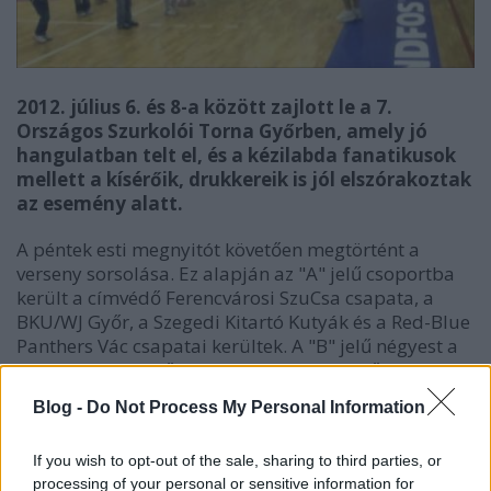
2012. július 6. és 8-a között zajlott le a 7.
Országos Szurkolói Torna Győrben, amely jó
hangulatban telt el, és a kézilabda fanatikusok
mellett a kísérőik, drukkereik is jól elszórakoztak
az esemény alatt.
A péntek esti megnyitót követően megtörtént a
verseny sorsolása. Ez alapján az "A" jelű csoportba
került a címvédő Ferencvárosi SzuCsa csapata, a
BKU/WJ Győr, a Szegedi Kitartó Kutyák és a Red-Blue
Panthers Vác csapatai kerültek. A "B" jelű négyest a
Green Danger Győr, a Magico Ultras Mezőkövesd, a
Váci Szurkolók és a Szegedi Kézilabda FanClub
Blog -
Do Not Process My Personal Information
alkotta. A finom vacsorát követő beszélgetést a
szúnyogok inváziója zárta, így mindenki időben
If you wish to opt-out of the sale, sharing to third parties, or
pihenőre térhetett.
processing of your personal or sensitive information for