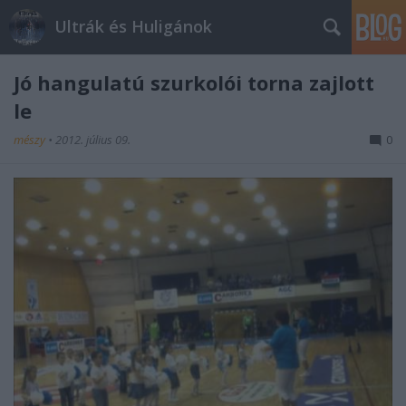
Ultrák és Huligánok
Jó hangulatú szurkolói torna zajlott
le
mészy
•
2012. július 09.
0