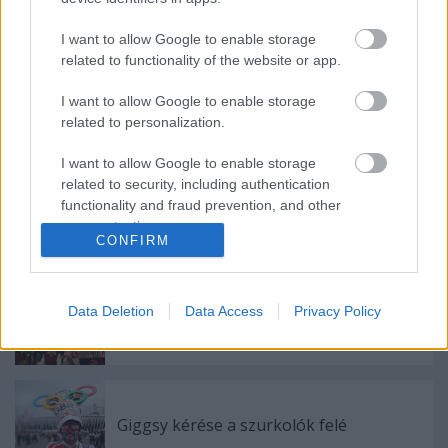
Újabb ötlet az MLVSZE jóvoltából!
I want to allow Google to enable storage
related to functionality of the website or app.
MLSZ sarc - 300 ezres büntetés a
I want to allow Google to enable storage
Diósgyőrnek!
related to personalization.
I want to allow Google to enable storage
related to security, including authentication
Pölöskeyt és a csapatot "bántják" a
functionality and fraud prevention, and other
drukkerek - nonszensz
user protection.
CONFIRM
Csalódott körmendi szurkolók
Data Deletion
Data Access
Privacy Policy
közleménye
Giggsy kérése a szurkolók felé