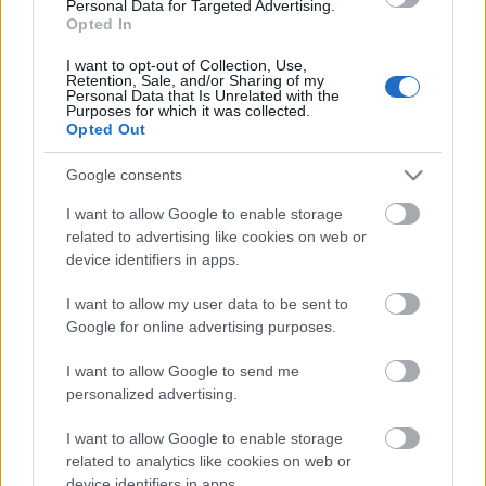
Personal Data for Targeted Advertising.
Kitartó Kutyákkal, 21-17 arányú győri győzelem
Opted In
született.
I want to opt-out of Collection, Use,
Retention, Sale, and/or Sharing of my
A döntőben a Szegedi Kézilabda Fan Club nem tudta
Personal Data that Is Unrelated with the
megállítani a címvédőt, az FTC 17-8-ra győzött, így
Purposes for which it was collected.
Opted Out
tornagyőztes lett.
Google consents
forrás:
handball.hu
I want to allow Google to enable storage
related to advertising like cookies on web or
device identifiers in apps.
Címkék:
győr
kézilabda
torna
szurkolók
fanatikusok
Háztáji
I want to allow my user data to be sent to
Google for online advertising purposes.
I want to allow Google to send me
personalized advertising.
Ajánlott bejegyzések:
I want to allow Google to enable storage
related to analytics like cookies on web or
device identifiers in apps.