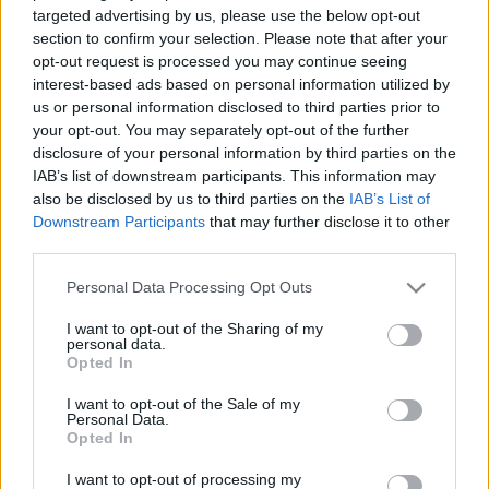
targeted advertising by us, please use the below opt-out
Eredmények:
section to confirm your selection. Please note that after your
opt-out request is processed you may continue seeing
"A csoport"
"B" csoport
interest-based ads based on personal information utilized by
us or personal information disclosed to third parties prior to
1. Ferencvárosi SzuCsa Handball 1. Szegedi
your opt-out. You may separately opt-out of the further
Kézilabda Fan Club
disclosure of your personal information by third parties on the
IAB’s list of downstream participants. This information may
2. Kitartó Kutyák 2. Green Danger
also be disclosed by us to third parties on the
IAB’s List of
Downstream Participants
that may further disclose it to other
3. Red-Blue Panthers Vác 3. Magico
third parties.
Ultras
Please note that this website/app uses one or more Google
Personal Data Processing Opt Outs
4. BKU/WJ 4. Váci Szurkolók
services and may gather and store information including but
not limited to your visit or usage behaviour. You may click to
I want to opt-out of the Sharing of my
personal data.
grant or deny consent to Google and its third-party tags to
Opted In
use your data for below specified purposes in below Google
A mérkőzéseket követően ismét megtelt a büfésátor,
consent section.
I want to opt-out of the Sale of my
a szúnyogok is távol maradtak, az esti party hajnali
Personal Data.
két óráig tartott.
Opted In
I want to opt-out of processing my
A harmadik helyért a Green Danger mérkőzött meg a