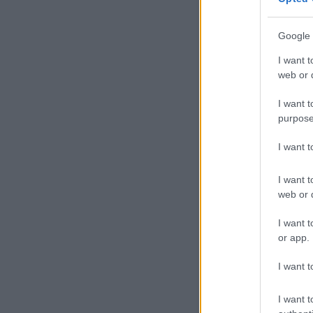
vett garázda szurkoló bírós
A rendőrség kezdeményezi a
Google 
Forrás:
Hoppá mi? Ezt szer
I want t
szezontól lehet mi? A jó k
a pofáját!
web or d
forrás:
boon.hu
I want t
purpose
I want 
Szólj hozzá!
Címkék:
a
I want t
web or d
Ajánlott bejegyzések:
I want t
or app.
I want t
I want t
UNITED SOUTH