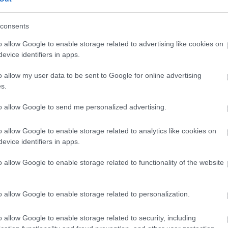
ág elé állítás alkalmával történő gyorsított felelősségre vonását."
 rendzavarók eltiltását a sportrendezvények látogatásától.
consents
intem beszoptátok, hogy itt pirózás lesz még valaha. 2012/2013-as
o allow Google to enable storage related to advertising like cookies on
urva anyjukat! Ha a rendőrökön múlik, akkor kuss lesz, és befogja mindenki
evice identifiers in apps.
RSS 
beje
Atom
o allow my user data to be sent to Google for online advertising
beje
s.
Tetszik
0
to allow Google to send me personalized advertising.
bszurd
letartóztatás
bunkóság
Magyarország
Háztáji
o allow Google to enable storage related to analytics like cookies on
Szöv
evice identifiers in apps.
o allow Google to enable storage related to functionality of the website
o allow Google to enable storage related to personalization.
o allow Google to enable storage related to security, including
Jó hangulat
Szurkolói busz