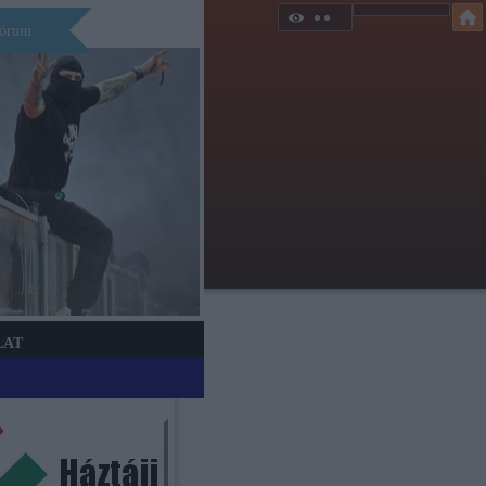
órum
LAT