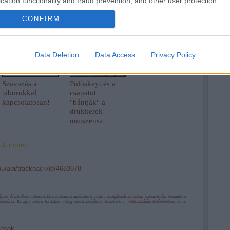
cation functionality and fraud prevention, and other user protection.
várható
indul ismét
vasárnapra
Nyíregyházára!
CONFIRM
Data Deletion
Data Access
Privacy Policy
Szavazás a
Pölöskeyt és a
táborokkal
csapatot
kapcsolatosan!
"bántják" a
drukkerek -
nonszensz
ck címe:
.hu/api/trackback/id/4683978
ályok
értelmében felhasználói tartalomnak minősülnek, értük a
szolgáltatás technikai
üzemeltetője semmilyen
ellenőrzi. Kifogás esetén forduljon a blog szerkesztőjéhez. Részletek a
Felhasználási feltételekben
és az
ások.