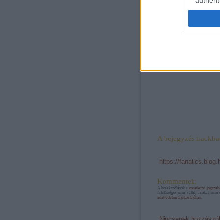
authenti
.. Supporters Of
Lokomotiv
Moscow |TifoTV
A bejegyzés trackba
https://fanatics.blog
Kommentek:
A hozzászólások a
vonatkozó jogszab
felelősséget nem vállal, azokat nem 
adatvédelmi tájékoztatóban
.
Nincsenek hozzászól