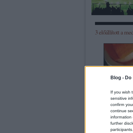
3 előállított a me
Blog -
Do 
If you wish 
sensitive in
confirm you
continue se
information 
further disc
participants