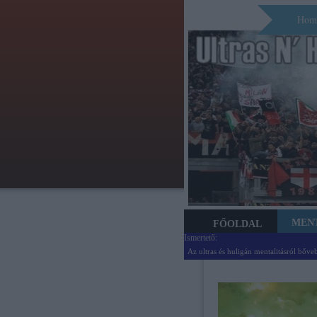
Hom
MEN
FŐOLDAL
Ismertető:
Az ultras és huligán mentalitásról bőve