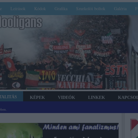
e
Leírások
Kódok
Grafika
Szurkolói boltok
Galéria
F
TALITÁS
KÉPEK
VIDEÓK
LINKEK
KAPCSO
bben.