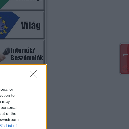
Szavazás
zik a megújúlt honlap?
sonal or
ection to
Nagyon jó lett!
ou may
A régebbi jobb volt!
 personal
out of the
Jó lett!
 downstream
Van még mit javítani rajta!
B’s List of