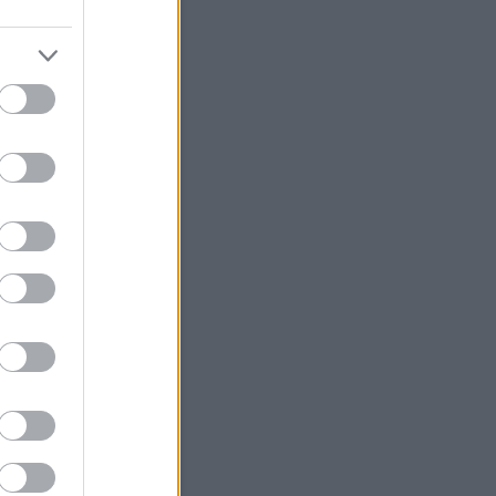
Összes szó
Egész kifejezést
Feedek
2.0
gyzések
,
kommentek
gyzések
,
kommentek
HTML doboz
eg helye