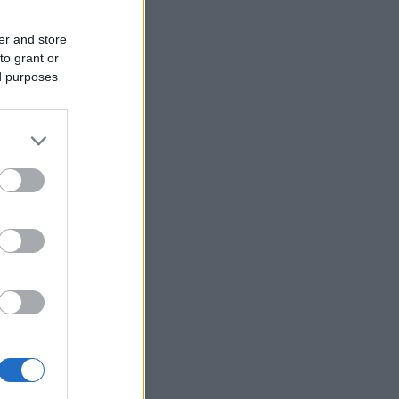
Szódával elmegy
er and store
Current Results
to grant or
ed purposes
Archívum
 március
(
1
)
 augusztus
(
12
)
július
(
214
)
június
(
225
)
 május
(
106
)
bb
...
Egyéb
Keress!
Néhány szó