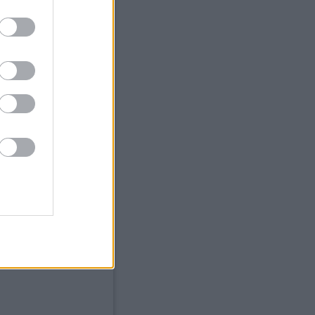
Összes szó
Egész kifejezést
Feedek
2.0
gyzések
,
kommentek
gyzések
,
kommentek
HTML doboz
eg helye