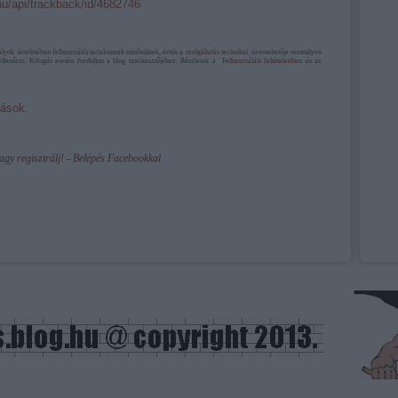
.hu/api/trackback/id/4682746
ályok
értelmében felhasználói tartalomnak minősülnek, értük a
szolgáltatás technikai
üzemeltetője semmilyen
ellenőrzi. Kifogás esetén forduljon a blog szerkesztőjéhez. Részletek a
Felhasználási feltételekben
és az
ások.
vagy
regisztrálj
! ‐
Belépés Facebookkal