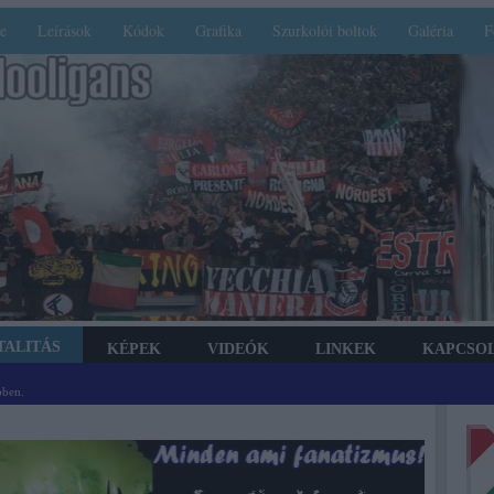
e
Leírások
Kódok
Grafika
Szurkolói boltok
Galéria
F
TALITÁS
KÉPEK
VIDEÓK
LINKEK
KAPCSO
bben.