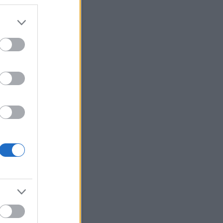
Szódával elmegy
Current Results
Archívum
 március
(
1
)
 augusztus
(
12
)
július
(
214
)
június
(
225
)
 május
(
106
)
bb
...
Egyéb
Keress!
Néhány szó