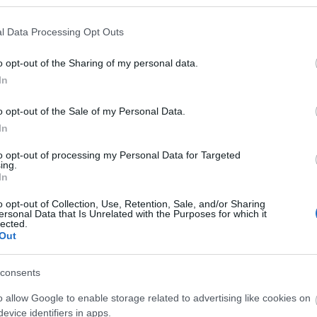
l Data Processing Opt Outs
zámú szurkolói csoportjáról a Horde ZLA ról láthattok videót, 2011-ben
 mikoris a fővárosi csapatnak a Banja Luka otthonába volt fellépése. A
o opt-out of the Sharing of my personal data.
angosan és viccesen énekeltek (singing Loud and Funny), még egy kis
pertoárba.
In
o opt-out of the Sale of my Personal Data.
In
Tetszik
0
to opt-out of processing my Personal Data for Targeted
2014
ing.
ideók
szurkolás
bosznia
szurkolók
fanatikusok
2012
In
2012 
2012 
2012
o opt-out of Collection, Use, Retention, Sale, and/or Sharing
Tová
ersonal Data that Is Unrelated with the Purposes for which it
lected.
Out
consents
o allow Google to enable storage related to advertising like cookies on
evice identifiers in apps.
Több mint
DVTK szurkolók