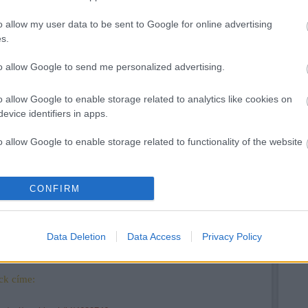
nyolcszázezer
üzenete
gyűlt össze
Bencéhez
o allow my user data to be sent to Google for online advertising
Bencének!
s.
to allow Google to send me personalized advertising.
RSS 
beje
Atom
o allow Google to enable storage related to analytics like cookies on
beje
evice identifiers in apps.
MLSZ sarc - 300
ezres büntetés a
Diósgyőrnek!
o allow Google to enable storage related to functionality of the website
Szöv
o allow Google to enable storage related to personalization.
CONFIRM
o allow Google to enable storage related to security, including
cation functionality and fraud prevention, and other user protection.
Data Deletion
Data Access
Privacy Policy
ck címe: