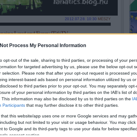
2012.07.28. 10:30
MÉSZY
nging Loud and Funny |TifoTV
Not Process My Personal Information
to opt-out of the sale, sharing to third parties, or processing of your per
formation for targeted advertising by us, please use the below opt-out s
r selection. Please note that after your opt-out request is processed y
eing interest-based ads based on personal information utilized by us or
disclosed to third parties prior to your opt-out. You may separately opt-
losure of your personal information by third parties on the IAB’s list of
Tets
. This information may also be disclosed by us to third parties on the
IA
Participants
that may further disclose it to other third parties.
 that this website/app uses one or more Google services and may gath
including but not limited to your visit or usage behaviour. You may click 
 to Google and its third-party tags to use your data for below specifi
ogle consent section.