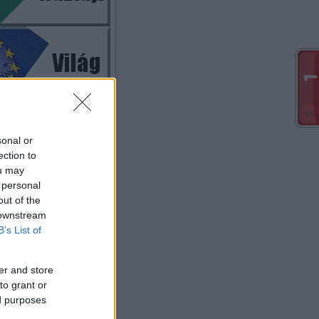
sonal or
ection to
ou may
 personal
Szavazás
out of the
 downstream
zik a megújúlt honlap?
B’s List of
Nagyon jó lett!
A régebbi jobb volt!
er and store
Jó lett!
to grant or
ed purposes
Van még mit javítani rajta!