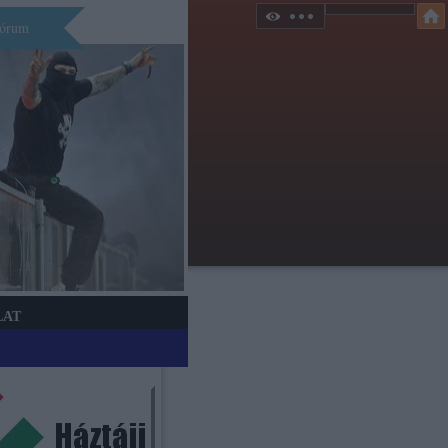
órum
LAT