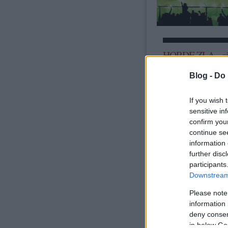
HORDE ZLA .. si
Blog -
Do 
If you wish 
sensitive in
confirm you
continue se
information 
further disc
participants
Downstream 
Please note
information 
deny consent
in below Go