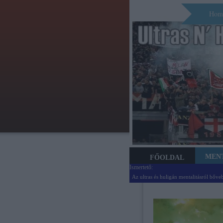
Hom
MEN
FŐOLDAL
Ismertető:
Az ultras és huligán mentalitásról bőve