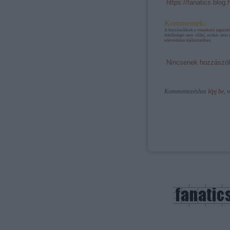
https://fanatics.blog
Kommentek:
A hozzászólások a
vonatkozó jogszab
felelősséget nem vállal, azokat nem 
adatvédelmi tájékoztatóban
.
Nincsenek hozzászól
Kommentezéshez
lépj be
, 