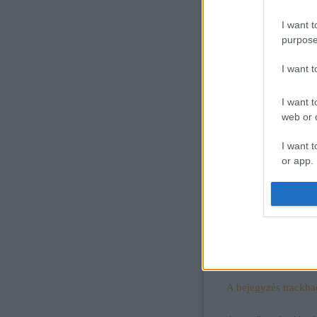
várható
vasárnapra
I want t
purpose
I want 
I want t
web or d
I want t
or app.
I want t
I want t
authenti
Goldenblog 2012
szavazás!
A bejegyzés trackba