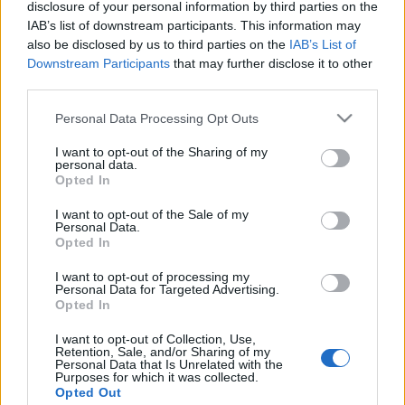
disclosure of your personal information by third parties on the
bérleteiket is.
IAB’s list of downstream participants. This information may
also be disclosed by us to third parties on the
IAB’s List of
A piros, illetve a sárga székes szektorokban garantált
Downstream Participants
that may further disclose it to other
ülőhellyel rendelkező Szurkolók augusztus 19-ig
third parties.
élhetnek elővásárlási jogukkal a korábbi székükre
vonatkozóan. A bérleteket a szurkolók 2012.
Please note that this website/app uses one or more Google
Personal Data Processing Opt Outs
services and may gather and store information including but
augusztus 13-tól vehetik át. A részletekről később
not limited to your visit or usage behaviour. You may click to
I want to opt-out of the Sharing of my
tájékoztatja a klubvezetés a szurkolókat.
personal data.
grant or deny consent to Google and its third-party tags to
Opted In
use your data for below specified purposes in below Google
forrás:
beol.hu
consent section.
I want to opt-out of the Sale of my
Personal Data.
Opted In
I want to opt-out of processing my
Personal Data for Targeted Advertising.
Címkék:
vásárlás
kézilabda
békéscsaba
bérlet
eladás
Opted In
szurkolók
bérletek
fanatikusok
Háztáji
I want to opt-out of Collection, Use,
Retention, Sale, and/or Sharing of my
Personal Data that Is Unrelated with the
Purposes for which it was collected.
Opted Out