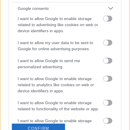
Ajánlott bejegyzések:
Google consents
I want to allow Google to enable storage
Új weboldal!
related to advertising like cookies on web or
device identifiers in apps.
I want to allow my user data to be sent to
ULTRAS ZENIT .. Supporters Of Zenit
Google for online advertising purposes.
St.Petersburg |TifoTV
I want to allow Google to send me
personalized advertising.
I want to allow Google to enable storage
Szurkolói busz indul ismét
Nyíregyházára!
related to analytics like cookies on web or
device identifiers in apps.
I want to allow Google to enable storage
related to functionality of the website or app.
Újabb ötlet az MLVSZE jóvoltából!
I want to allow Google to enable storage
related to personalization.
CONFIRM