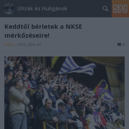
Ultrák és Huligánok
Keddtől bérletek a NKSE
mérkőzéseire!
mészy
•
2012. július 30.
0