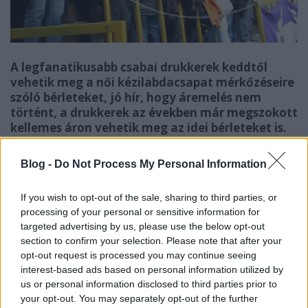
A legfanatikusabb csabai drukkerek keddtől
vehetik meg a női kézilabdacsapat mérkőzéseire
szóló bérleteket, jó hír, hogy áremelés nem
történt, a drukkerek az években már megszokott
kellemes áron vehetik meg az idei bérleteket is.
A Budapest Bank-Békéscsabai Előre NKSE vezetése a
Blog -
Do Not Process My Personal Information
2012/2013-as bajnoki idény szezonbérleteire a 2012.
július 31-én kedden, fél hatkor megrendezendő
If you wish to opt-out of the sale, sharing to third parties, or
Debrecen elleni edzőmérkőzésen kezdi meg az
processing of your personal or sensitive information for
előjegyzések
targeted advertising by us, please use the below opt-out
felvételét - tájékoztatta lapunkat Fülöp
section to confirm your selection. Please note that after your
Csaba gazdasági vezető.
opt-out request is processed you may continue seeing
interest-based ads based on personal information utilized by
A bérletek ára nem változik az elmúlt idényhez
us or personal information disclosed to third parties prior to
képest. A szurkolóknak lehetőségük lesz jelezni
your opt-out. You may separately opt-out of the further
ülőhely foglalási igényüket, és megrendelhetik