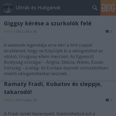
Ultrák és Huligánok
Giggsy kérése a szurkolók felé
mészy
•
2012. július 30.
0
A walesiek legendája arra kéri a brit csapat
drukkereit, hogy ne fütyüljék ki a válogatottat az
utolsó, Uruguay elleni meccsen. Az Egyesült
Királyság országai – Anglia, Skócia, Wales, Észak-
Írország – a világ- és Európa-bajnoki sorozatokban
önálló válogatottakkal vesznek…
Ramaty Fradi, Kubatov és sleppje,
takarodó!
mészy
•
2012. július 30.
0
A Fradi ismét leszerepelt. Kijelenthetjük ezt a