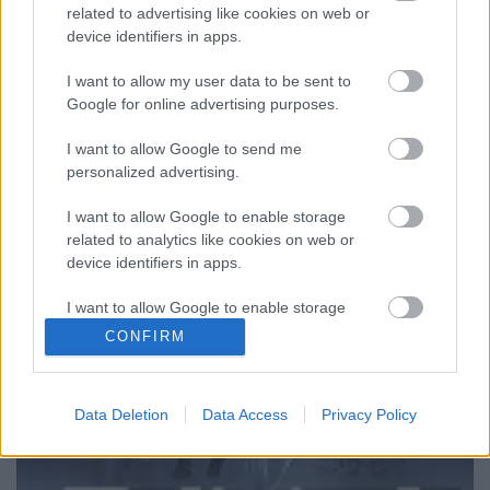
oldalon, a szokásos rivalizálás és egy kicsit több.
related to advertising like cookies on web or
Merthogy ez az Inter-Milan derby, ahol a fekete-
device identifiers in apps.
kékek fanatikusai mérik össze…
I want to allow my user data to be sent to
Google for online advertising purposes.
I want to allow Google to send me
personalized advertising.
I want to allow Google to enable storage
related to analytics like cookies on web or
device identifiers in apps.
I want to allow Google to enable storage
related to functionality of the website or app.
CONFIRM
I want to allow Google to enable storage
related to personalization.
Data Deletion
Data Access
Privacy Policy
I want to allow Google to enable storage
related to security, including authentication
functionality and fraud prevention, and other