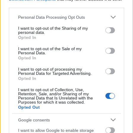
third parties.
Please note that this website/app uses one or more Google
Personal Data Processing Opt Outs
services and may gather and store information including but
not limited to your visit or usage behaviour. You may click to
I want to opt-out of the Sharing of my
personal data.
grant or deny consent to Google and its third-party tags to
Opted In
use your data for below specified purposes in below Google
consent section.
I want to opt-out of the Sale of my
Personal Data.
Opted In
I want to opt-out of processing my
Personal Data for Targeted Advertising.
Opted In
CURVA NORD INTER .. Choreo 01/2012
|TifoTV
I want to opt-out of Collection, Use,
Retention, Sale, and/or Sharing of my
Personal Data that Is Unrelated with the
mészy
•
2012. július 30.
0
Purposes for which it was collected.
Opted Out
Olyan, mint egy Lazio-Roma derby, de mégis más. A
Google consents
helyszín milánó, a szurkolók a közös stadionban
csapnak össze egymással. Élőképek, koreok minden
I want to allow Google to enable storage