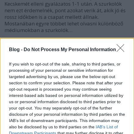
Kecskemét elleni gyalázatos 1-1 után. A szurkolók
nem ezt érdemelnék, pont azokat verik át, akik jó és
rossz időkben is a csapat mellett állnak.
Mostanában egyre többet lehet olvasni különböző
médiumokban a szurkolók…
Videoton-Lombard Pápa
Blog -
Do Not Process My Personal Information
mészy
•
2012. július 30.
0
If you wish to opt-out of the sale, sharing to third parties, or
processing of your personal or sensitive information for
Nézzük, hogy mi is történt a tegnapi NB1-es
targeted advertising by us, please use the below opt-out
mérkőzésen szurkolói szempontból! Vidi-Lombard
section to confirm your selection. Please note that after your
opt-out request is processed you may continue seeing
interest-based ads based on personal information utilized by
us or personal information disclosed to third parties prior to
your opt-out. You may separately opt-out of the further
disclosure of your personal information by third parties on the
IAB’s list of downstream participants. This information may
also be disclosed by us to third parties on the
IAB’s List of
Downstream Participants
that may further disclose it to other