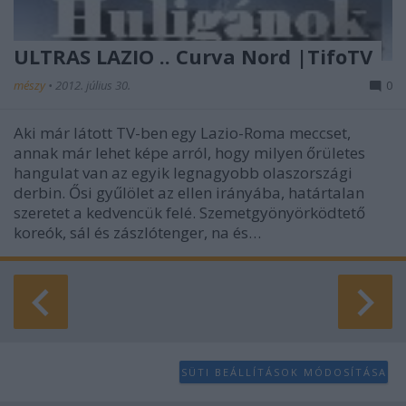
user protection.
ULTRAS LAZIO .. Curva Nord |TifoTV
mészy
•
2012. július 30.
0
Aki már látott TV-ben egy Lazio-Roma meccset,
annak már lehet képe arról, hogy milyen őrületes
hangulat van az egyik legnagyobb olaszországi
derbin. Ősi gyűlölet az ellen irányába, határtalan
szeretet a kedvencük felé. Szemetgyönyörködtető
koreók, sál és zászlótenger, na és…
SÜTI BEÁLLÍTÁSOK MÓDOSÍTÁSA