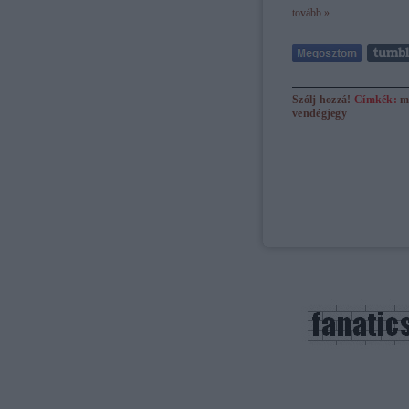
tovább »
Szólj hozzá!
Címkék:
m
vendégjegy