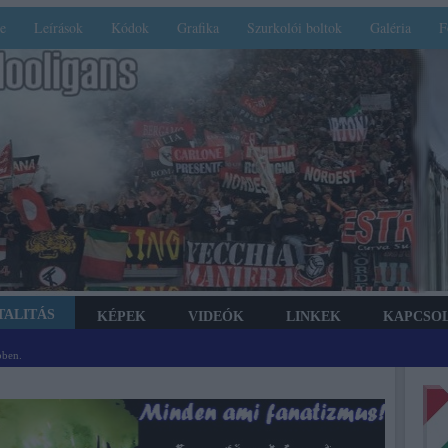
e
Leírások
Kódok
Grafika
Szurkolói boltok
Galéria
F
TALITÁS
KÉPEK
VIDEÓK
LINKEK
KAPCSO
bben.