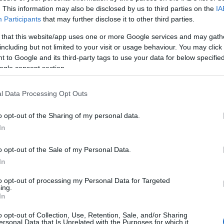
ideók
fantasztikus
szurkolók
fanatikusok
. This information may also be disclosed by us to third parties on the
IA
Participants
that may further disclose it to other third parties.
 that this website/app uses one or more Google services and may gath
including but not limited to your visit or usage behaviour. You may click 
2012.08.02. 09:00
MÉSZY
 to Google and its third-party tags to use your data for below specifi
RSS 
beje
ogle consent section.
 Supporters Of Lokomotiv Moscow |TifoTV
Atom
beje
l Data Processing Opt Outs
o opt-out of the Sharing of my personal data.
In
Szöv
o opt-out of the Sale of my Personal Data.
In
to opt-out of processing my Personal Data for Targeted
ing.
In
o opt-out of Collection, Use, Retention, Sale, and/or Sharing
ersonal Data that Is Unrelated with the Purposes for which it