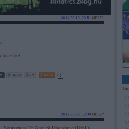
2014.03.19. 20:51
MÉSZY
a!
k.ucoz.hu/
Tetszik
0
Tets
2012.08.02. 10:30
MÉSZY
Supporters Of Zenit St.Petersburg |TifoTV