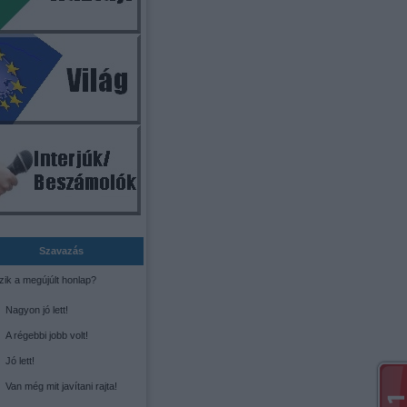
Szavazás
zik a megújúlt honlap?
Nagyon jó lett!
A régebbi jobb volt!
Jó lett!
Van még mit javítani rajta!