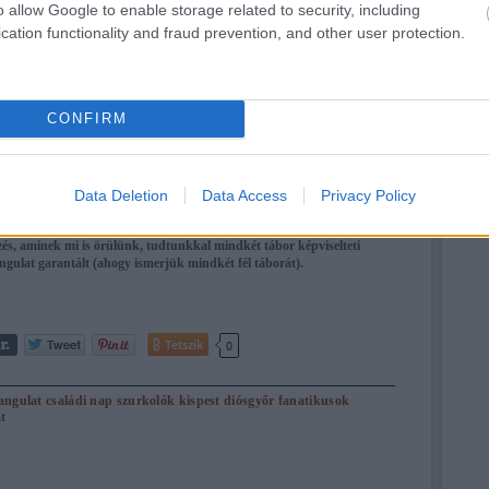
o allow Google to enable storage related to security, including
cation functionality and fraud prevention, and other user protection.
CONFIRM
Data Deletion
Data Access
Privacy Policy
szurkolótáborok. Ezek azok az "apró" dolgok, amik a vasárnapi
 meccsen meghatározó elemek lehetnek. Közönségcsalogató és egyben
s, aminek mi is örülünk, tudtunkkal mindkét tábor képviselteti
ngulat garantált (ahogy ismerjük mindkét fél táborát).
Tetszik
0
angulat
családi nap
szurkolók
kispest
diósgyőr
fanatikusok
t