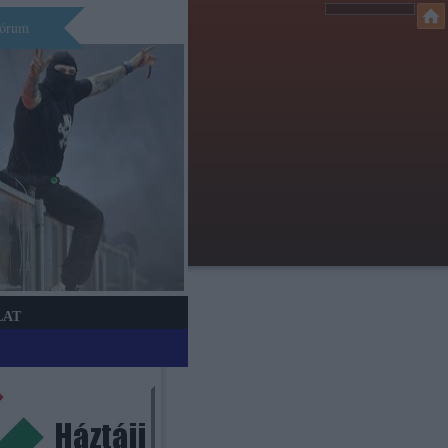
órum
LAT