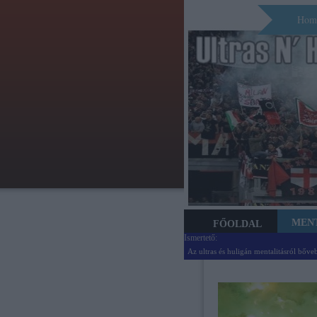
Hom
MEN
FŐOLDAL
Ismertető:
Az ultras és huligán mentalitásról bőve