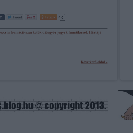
Tetszik
0
eccs
információ
szurkolók
diósgyőr
jegyek
fanatikusok
Háztáji
Következő oldal »