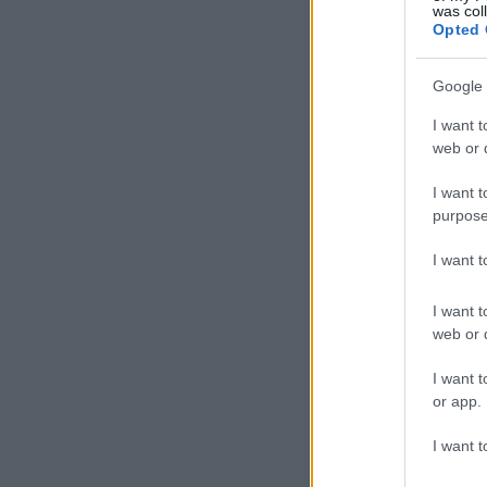
was col
Opted 
Google 
I want t
web or d
Szólj hozzá!
Címkék:
v
I want t
purpose
I want 
I want t
Jó hangulat várha
web or d
I want t
or app.
I want t