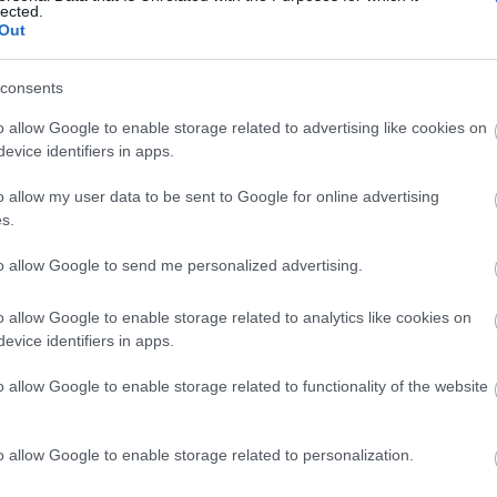
lected.
Out
consents
Tetszik
0
o allow Google to enable storage related to advertising like cookies on
evice identifiers in apps.
ideók
fantasztikus
szurkolók
fanatikusok
o allow my user data to be sent to Google for online advertising
s.
to allow Google to send me personalized advertising.
2012.08.02. 08:34
MÉSZY
o allow Google to enable storage related to analytics like cookies on
tó vasárnapra
evice identifiers in apps.
o allow Google to enable storage related to functionality of the website
o allow Google to enable storage related to personalization.