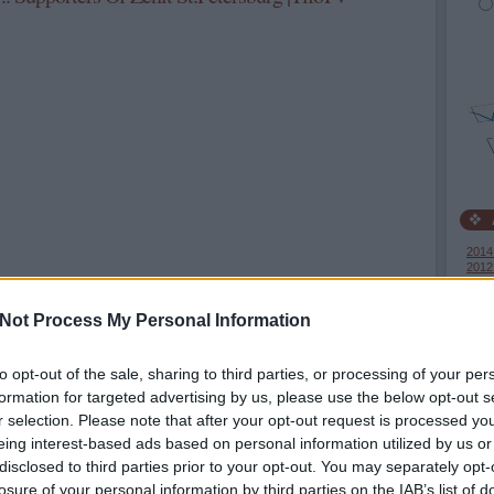
2014
2012
2012 
2012 
2012
Not Process My Personal Information
Tová
to opt-out of the sale, sharing to third parties, or processing of your per
formation for targeted advertising by us, please use the below opt-out s
r selection. Please note that after your opt-out request is processed y
eing interest-based ads based on personal information utilized by us or
Tetszik
0
disclosed to third parties prior to your opt-out. You may separately opt-
losure of your personal information by third parties on the IAB’s list of