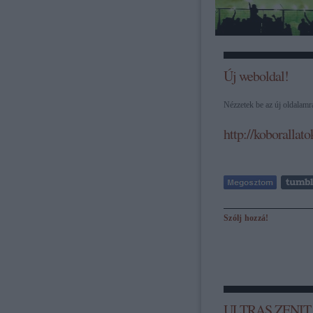
Új weboldal!
Nézzetek be az új oldalamr
http://koborallato
Szólj hozzá!
ULTRAS ZENIT .. 