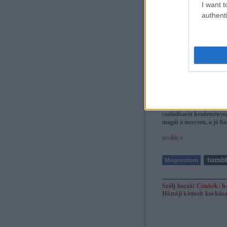
I want t
authenti
Családi nap, fanatikus 
Kispest Honvéd-Diósgyőr
családbarát kezdeményezé
magát a meccsen, a jó ha
tovább »
Szólj hozzá!
Címkék:
h
Háztáji
kiemelt kockáza