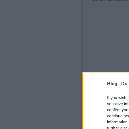
Blog -
Do 
If you wish 
sensitive in
confirm you
continue se
information 
further disc