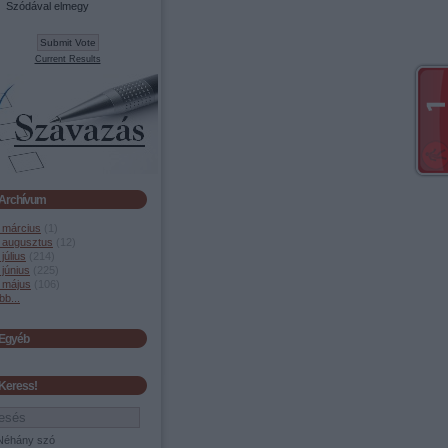
Szódával elmegy
Current Results
Archívum
 március
(
1
)
 augusztus
(
12
)
július
(
214
)
június
(
225
)
 május
(
106
)
bb
...
Egyéb
Keress!
Néhány szó