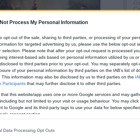
Not Process My Personal Information
RSS 
to opt-out of the sale, sharing to third parties, or processing of your per
beje
formation for targeted advertising by us, please use the below opt-out s
Atom
beje
r selection. Please note that after your opt-out request is processed y
eing interest-based ads based on personal information utilized by us or
teként, a DVTK-Újpest meccs időpontjára a Bajtársak csoport és a
disclosed to third parties prior to your opt-out. You may separately opt-
pata gyűjtést szervezett a leukémiában szenvedő Rakaczki Bence
losure of your personal information by third parties on the IAB’s list of
t közölni tudjuk, hogy elég szép számmal adakoztak a stadionba
. This information may also be disclosed by us to third parties on the
IA
mint 800 ezer forint gyűlt össze Bence megsegítésére.
Szöv
Participants
that may further disclose it to other third parties.
 that this website/app uses one or more Google services and may gath
including but not limited to your visit or usage behaviour. You may click 
Tetszik
0
 to Google and its third-party tags to use your data for below specifi
ogle consent section.
egítség
pénz
gyűjtés
adomány
leukémia
szurkolók
fanatikusok
l Data Processing Opt Outs