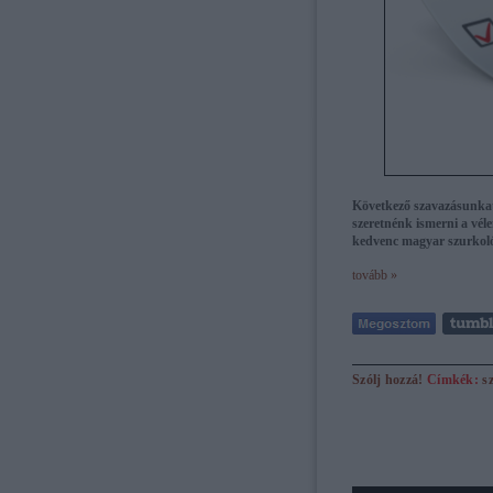
Következő szavazásunkat
szeretnénk ismerni a vé
kedvenc magyar szurkolót
tovább »
Szólj hozzá!
Címkék:
s