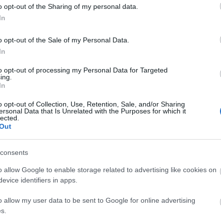
o opt-out of the Sharing of my personal data.
2012.08.01. 15:22
MÉSZY
In
üzenete Bencéhez
o opt-out of the Sale of my Personal Data.
In
to opt-out of processing my Personal Data for Targeted
ing.
In
o opt-out of Collection, Use, Retention, Sale, and/or Sharing
ersonal Data that Is Unrelated with the Purposes for which it
lected.
Out
consents
o allow Google to enable storage related to advertising like cookies on
evice identifiers in apps.
o allow my user data to be sent to Google for online advertising
s.