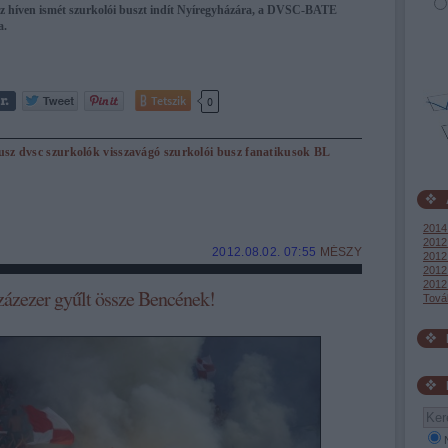
 híven ismét szurkolói buszt indít Nyíregyházára, a DVSC-BATE
a.
Tetszik
0
usz
dvsc
szurkolók
visszavágó
szurkolói busz
fanatikusok
BL
2014
2012
2012.08.02. 07:55
MÉSZY
2012 
2012 
2012
zázezer gyűlt össze Bencének!
Tová