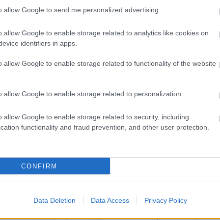
VTK-Újpest meccsen üzentek Bencének, akinél júniusban diagnosztizáltak
to allow Google to send me personalized advertising.
ngeteg tárgyi és "vér" adományok mellett a lelátón is bíztosították Bencét:
és segítenek amiben csak tudnak.
o allow Google to enable storage related to analytics like cookies on
evice identifiers in apps.
Tetszik
0
o allow Google to enable storage related to functionality of the website
egítség
képek
gyógyulás
fantasztikus
szurkolók
diósgyőr
dvtk
kaczki bence
o allow Google to enable storage related to personalization.
o allow Google to enable storage related to security, including
2012.08.01. 15:12
MÉSZY
cation functionality and fraud prevention, and other user protection.
kkal kapcsolatosan!
CONFIRM
Data Deletion
Data Access
Privacy Policy