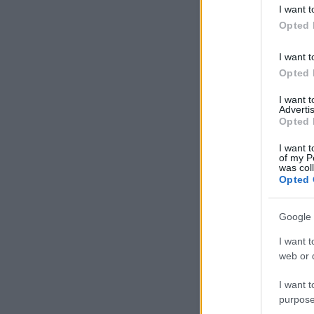
I want t
Opted 
DVTK szurkolók 
I want t
Opted 
I want 
Advertis
Opted 
I want t
of my P
was col
Opted 
Google 
I want t
web or d
I want t
purpose