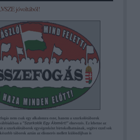
LVSZE jóvoltából!
efogás nem csak egy alkalomra esne, hanem a szurkolótáborok
továbbiakban a
"Szurkolók Egy Álomért!"
elnevezés. Ez lehetne az
it a szurkolótáborok egységenként birtokolhatnának, segítve ezzel sok
őkészebb táborok aztán az elismerés mellett különdíjban is