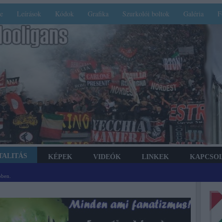
e
Leírások
Kódok
Grafika
Szurkolói boltok
Galéria
F
TALITÁS
KÉPEK
VIDEÓK
LINKEK
KAPCSO
bben.