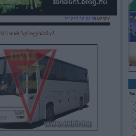
2012.08.02. 08:05
MÉSZY
dul ismét Nyíregyházára!
Tets