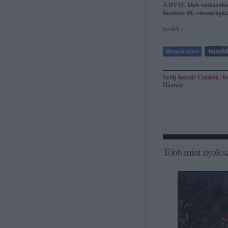
A DVSC klub szokásához
Boriszov BL-visszavágór
tovább »
Szólj hozzá!
Címkék:
b
Háztáji
Több mint nyolcs