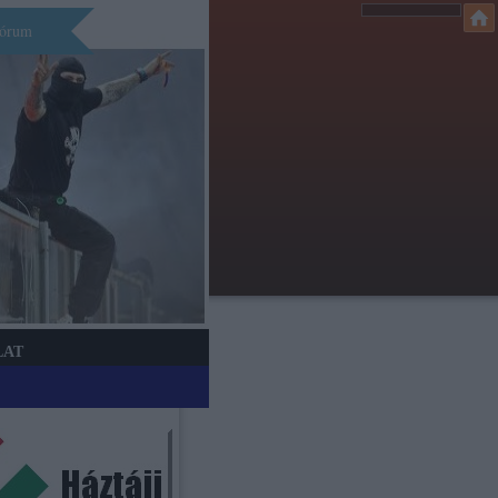
órum
LAT