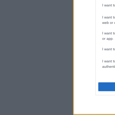
A diósgyőri szurkolók a D
I want 
leukémiát. A szurkolók a re
mellette állnak mindenben 
I want t
web or d
I want t
Szólj hozzá!
Címkék:
s
or app.
fanatikusok
Háztáji
ra
I want t
I want t
authenti
Szavazás a táboro