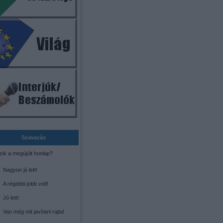
Szavazás
zik a megújúlt honlap?
Nagyon jó lett!
A régebbi jobb volt!
Jó lett!
Van még mit javítani rajta!