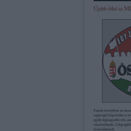
Újabb ötlet az M
Ennek keretében az össz
segítségét képviselné a 
egyik legnagyobb erő, am
rászorulónak. A legsegít
részesülnének.