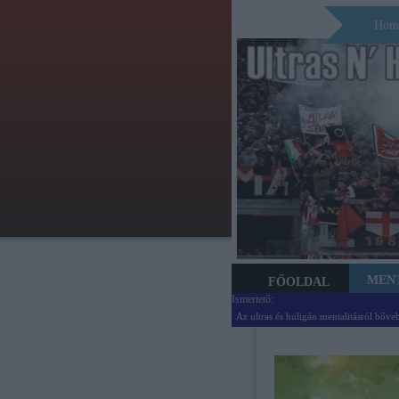
Hom
MEN
FŐOLDAL
Ismertető:
Az ultras és huligán mentalitásról bőve