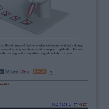
 a táborok népszerűségének megismerése miatt készítettük el, meg
leményeteket, ahogyan viszonyultok a magyar brigádokhoz. Ha van
áborod vagy csak szimpatizálsz eggyel, ne habozz, szavazz!
Tetszik
0
zavazás
2012.08.01. 14:57
MÉSZY