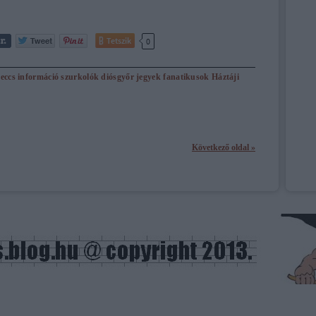
Tetszik
0
eccs
információ
szurkolók
diósgyőr
jegyek
fanatikusok
Háztáji
Következő oldal »