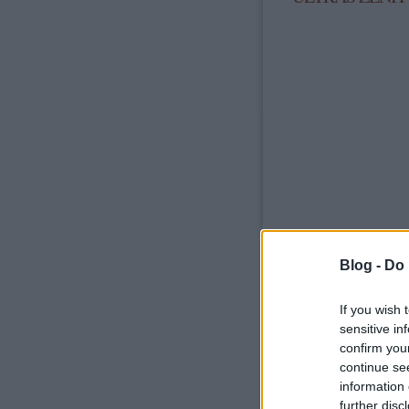
Blog -
Do 
If you wish 
sensitive in
confirm you
continue se
information 
further disc