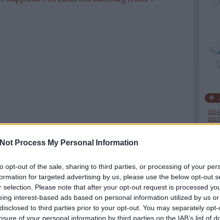
2014
2012
2012 
2012 
2012
Not Process My Personal Information
Tová
to opt-out of the sale, sharing to third parties, or processing of your per
formation for targeted advertising by us, please use the below opt-out s
r selection. Please note that after your opt-out request is processed y
eing interest-based ads based on personal information utilized by us or
Tetszik
0
disclosed to third parties prior to your opt-out. You may separately opt-
losure of your personal information by third parties on the IAB’s list of