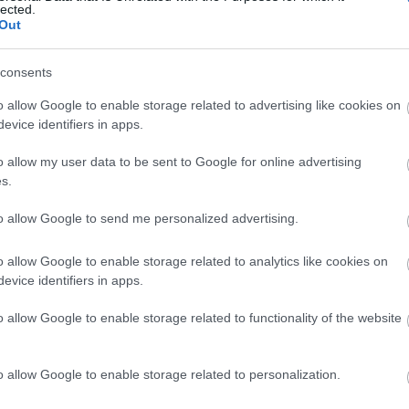
lected.
Out
consents
Tetszik
0
o allow Google to enable storage related to advertising like cookies on
evice identifiers in apps.
ideók
fantasztikus
szurkolók
fanatikusok
o allow my user data to be sent to Google for online advertising
s.
to allow Google to send me personalized advertising.
2012.08.02. 08:34
MÉSZY
o allow Google to enable storage related to analytics like cookies on
tó vasárnapra
evice identifiers in apps.
o allow Google to enable storage related to functionality of the website
o allow Google to enable storage related to personalization.