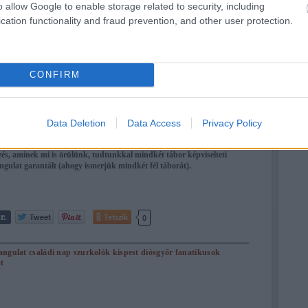
o allow Google to enable storage related to security, including
cation functionality and fraud prevention, and other user protection.
CONFIRM
Data Deletion
Data Access
Privacy Policy
szurkolótáborok. Ezek azok az "apró" dolgok, amik a vasárnapi
 meccsen meghatározó elemek lehetnek. Közönségcsalogató és egyben
s, aminek mi is örülünk, tudtunkkal mindkét tábor képviselteti
ngulat garantált (ahogy ismerjük mindkét fél táborát).
Tetszik
0
angulat
családi nap
szurkolók
kispest
diósgyőr
fanatikusok
t