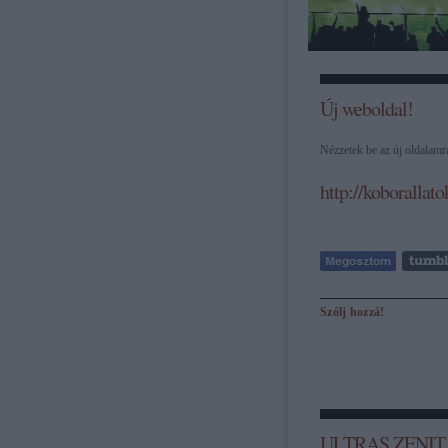
Új weboldal!
Nézzetek be az új oldalamr
http://koborallato
Szólj hozzá!
ULTRAS ZENIT .. 