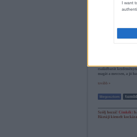
I want t
authenti
Családi nap, fanatikus 
Kispest Honvéd-Diósgyőr
családbarát kezdeményezé
magát a meccsen, a jó ha
tovább »
Szólj hozzá!
Címkék:
h
Háztáji
kiemelt kockáza