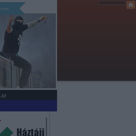
órum
LAT