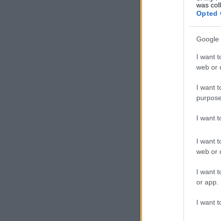
was col
Opted 
Google 
I want t
web or d
Szólj hozzá!
Címkék:
v
I want t
purpose
I want 
I want t
Jó hangulat várha
web or d
I want t
or app.
I want t