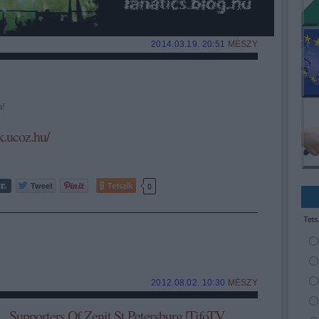
2014.03.19. 20:51
MÉSZY
a!
k.ucoz.hu/
Tetszik
0
Tets
2012.08.02. 10:30
MÉSZY
Supporters Of Zenit St.Petersburg |TifoTV