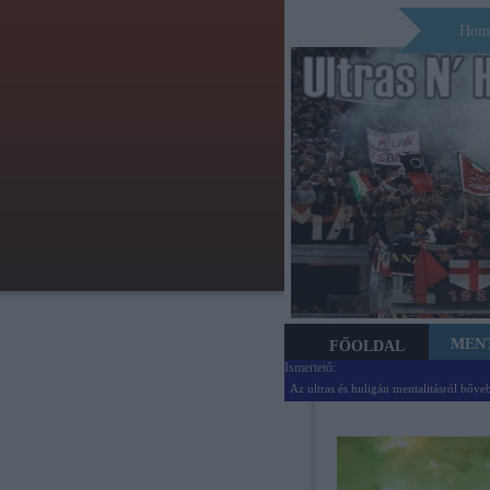
Hom
MEN
FŐOLDAL
Ismertető:
Az ultras és huligán mentalitásról bőve