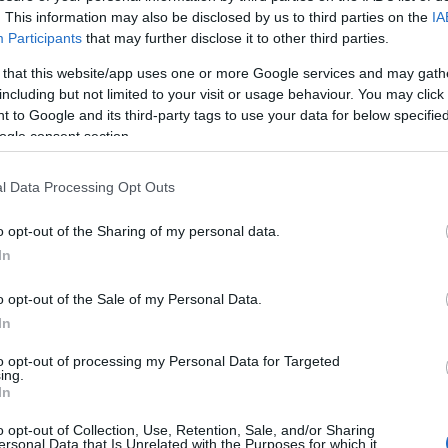
ideók
fantasztikus
szurkolók
fanatikusok
. This information may also be disclosed by us to third parties on the
IA
Participants
that may further disclose it to other third parties.
 that this website/app uses one or more Google services and may gath
including but not limited to your visit or usage behaviour. You may click 
2012.08.02. 09:00
MÉSZY
 to Google and its third-party tags to use your data for below specifi
RSS 
beje
ogle consent section.
 Supporters Of Lokomotiv Moscow |TifoTV
Atom
beje
l Data Processing Opt Outs
o opt-out of the Sharing of my personal data.
Szöv
In
o opt-out of the Sale of my Personal Data.
In
to opt-out of processing my Personal Data for Targeted
ing.
In
o opt-out of Collection, Use, Retention, Sale, and/or Sharing
ersonal Data that Is Unrelated with the Purposes for which it