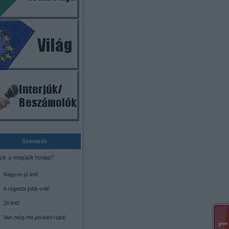
Szavazás
zik a megújúlt honlap?
Nagyon jó lett!
A régebbi jobb volt!
Jó lett!
Van még mit javítani rajta!