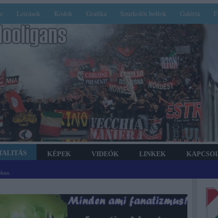
e
Leírások
Kódok
Grafika
Szurkolói boltok
Galéria
F
TALITÁS
KÉPEK
VIDEÓK
LINKEK
KAPCSO
bben.