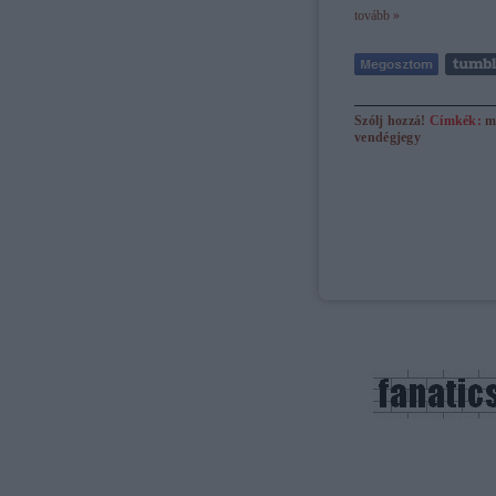
tovább »
Szólj hozzá!
Címkék:
m
vendégjegy