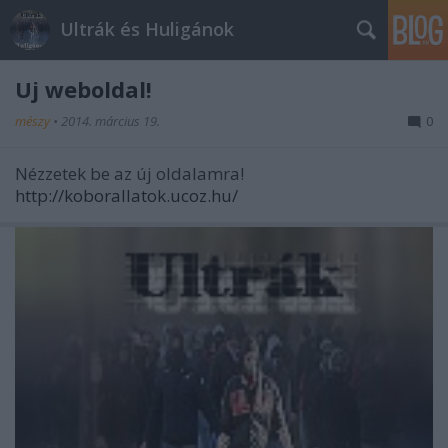
Ultrák és Huligánok
Új weboldal!
mészy
•
2014. március 19.
0
Nézzetek be az új oldalamra!
http://koborallatok.ucoz.hu/