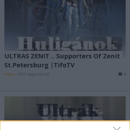
ULTRAS ZENIT .. Supporters Of Zenit
St.Petersburg |TifoTV
mészy
•
2012. augusztus 02.
0