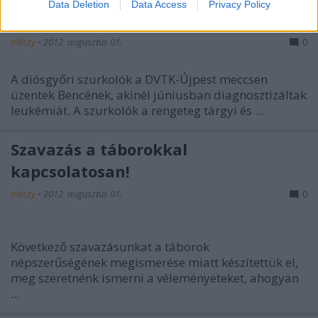
Data Deletion
Data Access
Privacy Policy
DVTK szurkolók üzenete Bencéhez
mészy
•
2012. augusztus 01.
0
A diósgyőri szurkolók a DVTK-Újpest meccsen
üzentek Bencének, akinél júniusban diagnosztizáltak
leukémiát. A szurkolók a rengeteg tárgyi és ...
Szavazás a táborokkal
kapcsolatosan!
mészy
•
2012. augusztus 01.
0
Következő szavazásunkat a táborok
népszerűségének megismerése miatt készítettük el,
meg szeretnénk ismerni a véleményeteket, ahogyan
...