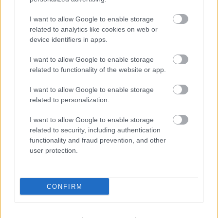
Nyíregyházára!
I want to allow Google to enable storage
mészy
•
2012. augusztus 02.
0
related to analytics like cookies on web or
device identifiers in apps.
A DVSC klub szokásához híven ismét szurkolói buszt
I want to allow Google to enable storage
indít Nyíregyházára, a DVSC-BATE Boriszov BL-
related to functionality of the website or app.
visszavágóra.
...
I want to allow Google to enable storage
related to personalization.
Több mint nyolcszázezer gyűlt össze
I want to allow Google to enable storage
Bencének!
related to security, including authentication
functionality and fraud prevention, and other
mészy
•
2012. augusztus 02.
0
user protection.
Korábbi anyagunk utóéleteként, a DVTK-Újpest
CONFIRM
meccs időpontjára a Bajtársak csoport és a DVTK
Fórumfoci Team csapata gyűjtést szervezett a ...