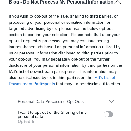
Blog -
Do Not Process My Personal Information
If you wish to opt-out of the sale, sharing to third parties, or
processing of your personal or sensitive information for
targeted advertising by us, please use the below opt-out
section to confirm your selection. Please note that after your
opt-out request is processed you may continue seeing
interest-based ads based on personal information utilized by
us or personal information disclosed to third parties prior to
your opt-out. You may separately opt-out of the further
disclosure of your personal information by third parties on the
IAB’s list of downstream participants. This information may
also be disclosed by us to third parties on the
IAB’s List of
Downstream Participants
that may further disclose it to other
UNITED SOUTH .. Supporters Of
third parties.
Lokomotiv Moscow |TifoTV
Please note that this website/app uses one or more Google
Personal Data Processing Opt Outs
mészy
•
2012. augusztus 02.
0
services and may gather and store information including but
not limited to your visit or usage behaviour. You may click to
I want to opt-out of the Sharing of my
personal data.
grant or deny consent to Google and its third-party tags to
Opted In
use your data for below specified purposes in below Google
Jó hangulat várható vasárnapra
consent section.