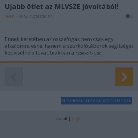
Újabb ötlet az MLVSZE jóvoltából!
mészy
•
2012. augusztus 01.
0
Ennek keretében az összefogás nem csak egy
alkalomra esne, hanem a szurkolótáborok segítségét
képviselné a továbbiakban a
"Szurkolók Egy ...
SÜTI BEÁLLÍTÁSOK MÓDOSÍTÁSA
mobil
|
teljes