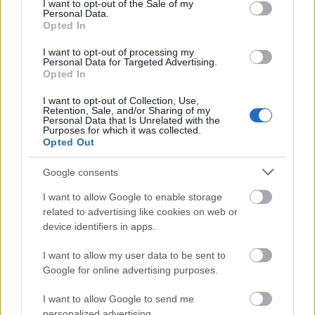
I want to opt-out of the Sale of my
Personal Data.
mészy
•
2012. augusztus 02.
0
Opted In
I want to opt-out of processing my
Personal Data for Targeted Advertising.
Családi nap, fanatikus szurkolótáborok. Ezek azok
Opted In
az "apró" dolgok, amik a vasárnapi Kispest Honvéd-
I want to opt-out of Collection, Use,
Diósgyőr meccsen meghatározó elemek lehetnek. ...
Retention, Sale, and/or Sharing of my
Personal Data that Is Unrelated with the
Purposes for which it was collected.
600 jegy a diósgyőriek részére
Opted Out
mészy
•
2012. augusztus 02.
0
Google consents
I want to allow Google to enable storage
related to advertising like cookies on web or
A vasárnapi Kispest-DVTK meccs kapcsán találtunk
device identifiers in apps.
infót a jegyekkel kapcsolatosan, most ezt osztjuk
meg veletek!
I want to allow my user data to be sent to
...
Google for online advertising purposes.
Szurkolói busz indul ismét
I want to allow Google to send me
personalized advertising.