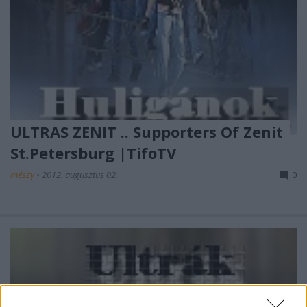
ULTRAS ZENIT .. Supporters Of Zenit
St.Petersburg |TifoTV
mészy
•
2012. augusztus 02.
0