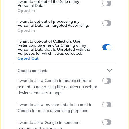
I want to opt-out of the Sale of my
Personal Data.
mészy
•
2012. augusztus 02.
0
Opted In
I want to opt-out of processing my
Personal Data for Targeted Advertising.
Családi nap, fanatikus szurkolótáborok. Ezek azok
Opted In
az "apró" dolgok, amik a vasárnapi Kispest Honvéd-
I want to opt-out of Collection, Use,
Diósgyőr meccsen meghatározó elemek lehetnek. ...
Retention, Sale, and/or Sharing of my
Personal Data that Is Unrelated with the
Purposes for which it was collected.
600 jegy a diósgyőriek részére
Opted Out
mészy
•
2012. augusztus 02.
0
Google consents
I want to allow Google to enable storage
related to advertising like cookies on web or
A vasárnapi Kispest-DVTK meccs kapcsán találtunk
device identifiers in apps.
infót a jegyekkel kapcsolatosan, most ezt osztjuk
meg veletek!
I want to allow my user data to be sent to
...
Google for online advertising purposes.
Szurkolói busz indul ismét
I want to allow Google to send me
personalized advertising.