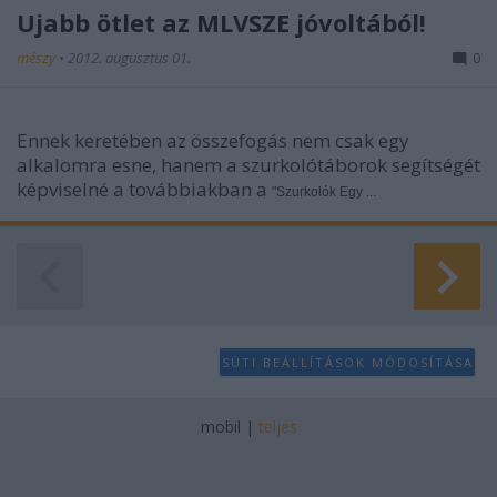
Újabb ötlet az MLVSZE jóvoltából!
mészy
•
2012. augusztus 01.
0
Ennek keretében az összefogás nem csak egy
alkalomra esne, hanem a szurkolótáborok segítségét
képviselné a továbbiakban a
"Szurkolók Egy ...
SÜTI BEÁLLÍTÁSOK MÓDOSÍTÁSA
mobil
|
teljes