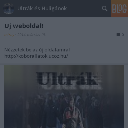
Ultrák és Huligánok
Új weboldal!
mészy
•
2014. március 19.
0
Nézzetek be az új oldalamra!
http://koborallatok.ucoz.hu/