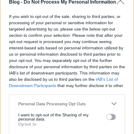
Blog -
Do Not Process My Personal Information
If you wish to opt-out of the sale, sharing to third parties, or
processing of your personal or sensitive information for
targeted advertising by us, please use the below opt-out
section to confirm your selection. Please note that after your
opt-out request is processed you may continue seeing
interest-based ads based on personal information utilized by
us or personal information disclosed to third parties prior to
your opt-out. You may separately opt-out of the further
disclosure of your personal information by third parties on the
IAB’s list of downstream participants. This information may
also be disclosed by us to third parties on the
IAB’s List of
Downstream Participants
that may further disclose it to other
UNITED SOUTH .. Supporters Of
third parties.
Lokomotiv Moscow |TifoTV
Please note that this website/app uses one or more Google
Personal Data Processing Opt Outs
mészy
•
2012. augusztus 02.
0
services and may gather and store information including but
not limited to your visit or usage behaviour. You may click to
I want to opt-out of the Sharing of my
personal data.
grant or deny consent to Google and its third-party tags to
Opted In
use your data for below specified purposes in below Google
Jó hangulat várható vasárnapra
consent section.