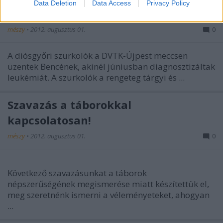
Data Deletion
Data Access
Privacy Policy
DVTK szurkolók üzenete Bencéhez
mészy
•
2012. augusztus 01.
0
A diósgyőri szurkolók a DVTK-Újpest meccsen
üzentek Bencének, akinél júniusban diagnosztizáltak
leukémiát. A szurkolók a rengeteg tárgyi és ...
Szavazás a táborokkal
kapcsolatosan!
mészy
•
2012. augusztus 01.
0
Következő szavazásunkat a táborok
népszerűségének megismerése miatt készítettük el,
meg szeretnénk ismerni a véleményeteket, ahogyan
...