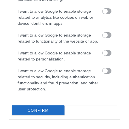
Nyíregyházára!
I want to allow Google to enable storage
mészy
•
2012. augusztus 02.
0
related to analytics like cookies on web or
device identifiers in apps.
A DVSC klub szokásához híven ismét szurkolói buszt
I want to allow Google to enable storage
indít Nyíregyházára, a DVSC-BATE Boriszov BL-
related to functionality of the website or app.
visszavágóra.
...
I want to allow Google to enable storage
related to personalization.
Több mint nyolcszázezer gyűlt össze
I want to allow Google to enable storage
Bencének!
related to security, including authentication
functionality and fraud prevention, and other
mészy
•
2012. augusztus 02.
0
user protection.
Korábbi anyagunk utóéleteként, a DVTK-Újpest
CONFIRM
meccs időpontjára a Bajtársak csoport és a DVTK
Fórumfoci Team csapata gyűjtést szervezett a ...