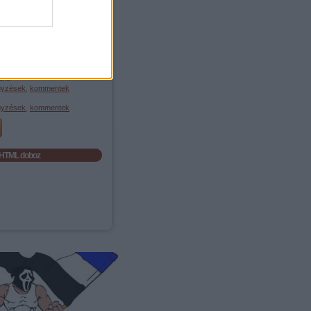
Összes szó
Egész kifejezést
Feedek
2.0
gyzések
,
kommentek
gyzések
,
kommentek
HTML doboz
eg helye