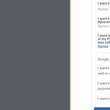
I want t
Opted 
I want 
Advertis
Opted 
I want t
of my P
was col
Opted 
Google 
I want t
web or d
I want t
purpose
I want 
I want t