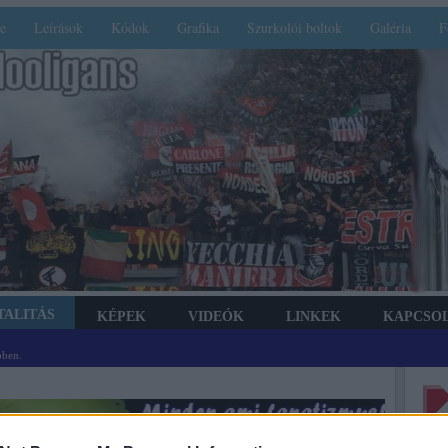
e
Leírások
Kódok
Grafika
Szurkolói boltok
Galéria
F
TALITÁS
KÉPEK
VIDEÓK
LINKEK
KAPCSO
bben.