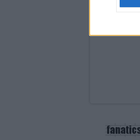
web or d
I want t
or app.
I want t
I want t
authenti