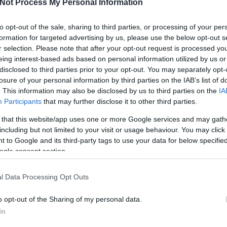
Not Process My Personal Information
to opt-out of the sale, sharing to third parties, or processing of your per
formation for targeted advertising by us, please use the below opt-out s
r selection. Please note that after your opt-out request is processed y
2012.07.22. 16:05
MÉSZY
eing interest-based ads based on personal information utilized by us or
disclosed to third parties prior to your opt-out. You may separately opt-
ártérítése
losure of your personal information by third parties on the IAB’s list of
. This information may also be disclosed by us to third parties on the
IA
Kiváltságos helyzetbe kerültek azok a drukkerek, akik még a bosnyák-svéd
Participants
that may further disclose it to other third parties.
Ibra és a brazil játékos Thiago Silva távozása előtt vásároltak szezonbérletet.
A klub most a bekaszírozott összegből kívánja kárpótolni a "károsultakat".
 that this website/app uses one or more Google services and may gath
Adriano Galliani, az AC Milan gazdasági…
including but not limited to your visit or usage behaviour. You may click 
 to Google and its third-party tags to use your data for below specifi
ogle consent section.
Tets
l Data Processing Opt Outs
Tetszik
0
o opt-out of the Sharing of my personal data.
laszország
pénz
milan
fizetés
kártérítés
szurkolók
olaszok
kárpótlás
In