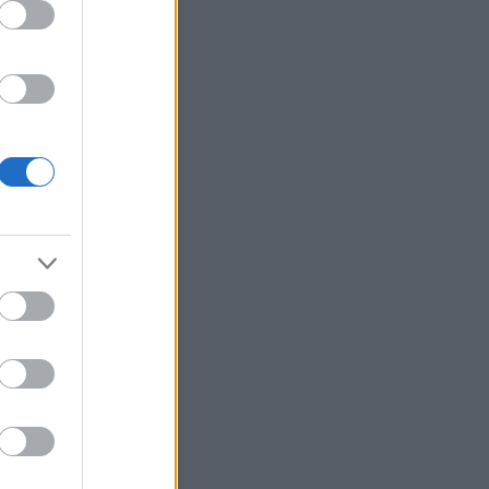
Szódával elmegy
Current Results
Archívum
 március
(
1
)
 augusztus
(
12
)
július
(
214
)
június
(
225
)
 május
(
106
)
bb
...
Egyéb
Keress!
Néhány szó