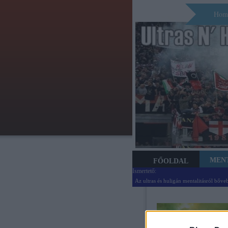
Hom
MEN
FŐOLDAL
Ismertető:
Az ultras és huligán mentalitásról bőve