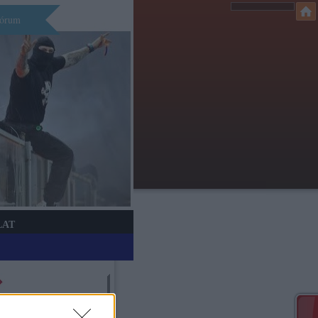
órum
LAT