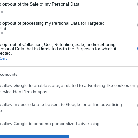
o opt-out of the Sale of my Personal Data.
In
to opt-out of processing my Personal Data for Targeted
ing.
In
o opt-out of Collection, Use, Retention, Sale, and/or Sharing
ersonal Data that Is Unrelated with the Purposes for which it
lected.
Out
2014
consents
2012
2012 
2012 
o allow Google to enable storage related to advertising like cookies on
2012
evice identifiers in apps.
Tová
o allow my user data to be sent to Google for online advertising
s.
to allow Google to send me personalized advertising.
o allow Google to enable storage related to analytics like cookies on