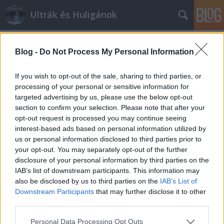
Ultrák és Huligánok
Címkék
»
barátok
Blog -
Do Not Process My Personal Information
Tegnap esti élet
If you wish to opt-out of the sale, sharing to third parties, or
mészy
•
2012. július 02.
0
processing of your personal or sensitive information for
targeted advertising by us, please use the below opt-out
section to confirm your selection. Please note that after your
Ha már összeugrottunk a barátokkal egy laza estére,
opt-out request is processed you may continue seeing
úgy gondoltuk, hogy EB döntőt is nézünk (már
interest-based ads based on personal information utilized by
akinek kedve van hozzá), meg el is szórakozunk.
us or personal information disclosed to third parties prior to
Természetesen a hely és az időpont adva volt (külön
your opt-out. You may separately opt-out of the further
asztal volt a számunkra foglalva este 8 órára), na
disclosure of your personal information by third parties on the
meg alkohol is, ki-ki igénye…
IAB’s list of downstream participants. This information may
also be disclosed by us to third parties on the
IAB’s List of
Unalmas szünet
Downstream Participants
that may further disclose it to other
mészy
•
2012. május 29.
0
third parties.
Please note that this website/app uses one or more Google
Personal Data Processing Opt Outs