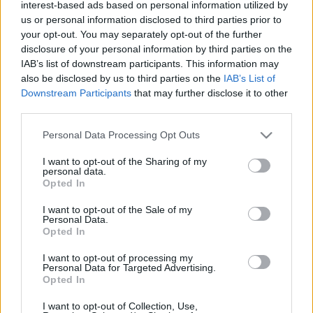
interest-based ads based on personal information utilized by
mészy
•
2012. július 11.
0
us or personal information disclosed to third parties prior to
your opt-out. You may separately opt-out of the further
Hatalmas bukás lehet az olasz Inter 2012/2013-as
disclosure of your personal information by third parties on the
szezonjának idegenbeli meze, ami eléggé a fővárosi
IAB’s list of downstream participants. This information may
rivális AC Milan színére hajaz (piros és fekete szín is
also be disclosed by us to third parties on the
IAB’s List of
található benne), a fanatikus Nerazzurrik már a
Downstream Participants
that may further disclose it to other
vásárlás bojkottálását fogalmazták meg és
third parties.
megkérnek minden hű…
Please note that this website/app uses one or more Google
Personal Data Processing Opt Outs
services and may gather and store information including but
Elkezdődött amire mindenki várt
not limited to your visit or usage behaviour. You may click to
I want to opt-out of the Sharing of my
personal data.
grant or deny consent to Google and its third-party tags to
Opted In
mészy
•
2012. június 08.
0
use your data for below specified purposes in below Google
consent section.
I want to opt-out of the Sale of my
Personal Data.
Ma este 18:00-ás kezdéssel rajtol az idei Európa-
Opted In
bajnokság, nyitómérkőzés gyanánt a rendező
Lengyelország csapata csak össze a görögökkel.
I want to opt-out of processing my
Kíváncsian várjuk, hogy utcai/szurkolói szempontból
Personal Data for Targeted Advertising.
Opted In
milyen finomságokat fog tartogatni a torna!
Lengyelország - Görögország meccs…
I want to opt-out of Collection, Use,