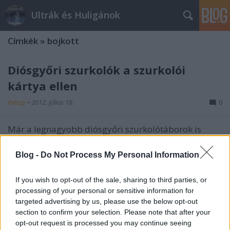
Ultrák és Huligánok
Címkék
»
bojkott
Diósgyőri szurkolók a szurkolói
kártya ellen
mészy
•
2012. július 18.
0
Már a legnagyobb diósgyőri szurkolótáborok is
megelégelték a szurkolói kártyával kapcsolatos
víziókat, ezért úgy döntöttek, hogy sztrájkot
Blog -
Do Not Process My Personal Information
hirdetnek mindaddig, ameddig nem kezelik őket
normális szurkolóként. Ha eltörlik a szurkolókártyát,
If you wish to opt-out of the sale, sharing to third parties, or
akkor természetesen visszatérnek a…
processing of your personal or sensitive information for
targeted advertising by us, please use the below opt-out
Inter ultrák a csapat új idegenbeli
section to confirm your selection. Please note that after your
meze ellen
opt-out request is processed you may continue seeing