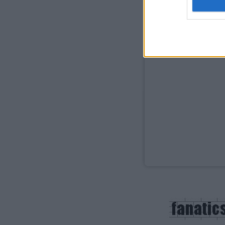
web or d
I want t
or app.
I want t
I want t
authenti