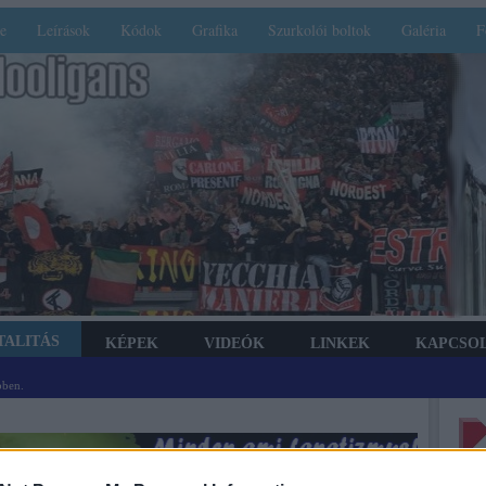
e
Leírások
Kódok
Grafika
Szurkolói boltok
Galéria
F
TALITÁS
KÉPEK
VIDEÓK
LINKEK
KAPCSO
bben.