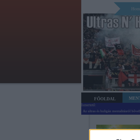
Hom
MEN
FŐOLDAL
Ismertető:
Az ultras és huligán mentalitásról bőve