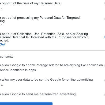
o opt-out of the Sale of my Personal Data.
In
to opt-out of processing my Personal Data for Targeted
2012.06.08. 09:30
MÉSZY
ing.
In
le The World
o opt-out of Collection, Use, Retention, Sale, and/or Sharing
ersonal Data that Is Unrelated with the Purposes for which it
Uraljuk a világot! Nem hibába ilyen címmel illette a szerző ezt a kis művet,
lected.
a Delije méltán lett hírhedt, neve nem ismeretlenül cseng a szurkolói
Out
körökben. A 2.legnagyobb Belgrádi klubnak, a Crvena Zvezda szurkolóit
látjuk a videón, a 1989-ben alapított csoport az évek során…
2014
consents
2012
2012 
2012 
o allow Google to enable storage related to advertising like cookies on
2012
evice identifiers in apps.
Tová
Tetszik
0
o allow my user data to be sent to Google for online advertising
s.
ideók
ultras
hooligans
huligánok
ultrák
crvena zvezda
rettegett
to allow Google to send me personalized advertising.
o allow Google to enable storage related to analytics like cookies on