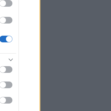
Szódával elmegy
Current Results
Archívum
 március
(
1
)
 augusztus
(
12
)
július
(
214
)
június
(
225
)
 május
(
106
)
bb
...
Egyéb
Keress!
Néhány szó