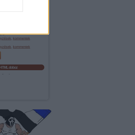
Összes szó
Egész kifejezést
Feedek
2.0
gyzések
,
kommentek
gyzések
,
kommentek
HTML doboz
eg helye