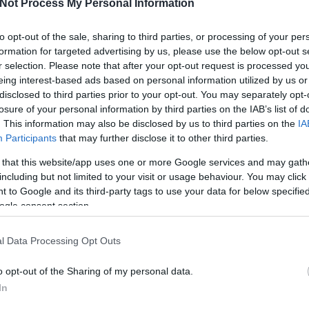
Not Process My Personal Information
to opt-out of the sale, sharing to third parties, or processing of your per
da
formation for targeted advertising by us, please use the below opt-out s
r selection. Please note that after your opt-out request is processed y
2012.06.09. 12:00
MÉSZY
eing interest-based ads based on personal information utilized by us or
disclosed to third parties prior to your opt-out. You may separately opt-
a OOOoooo - TifoTV
losure of your personal information by third parties on the IAB’s list of
. This information may also be disclosed by us to third parties on the
IA
A belgrádi csapat szurkolásából egy kis ízelítő, különböző meccseken.
Participants
that may further disclose it to other third parties.
A lényeg a Zvezda oóóóóóóóóó!
 that this website/app uses one or more Google services and may gath
including but not limited to your visit or usage behaviour. You may click 
 to Google and its third-party tags to use your data for below specifi
ogle consent section.
Tets
l Data Processing Opt Outs
Tetszik
0
o opt-out of the Sharing of my personal data.
In
zerbia
videók
ultrák
fanatikusok
crvena zvezda