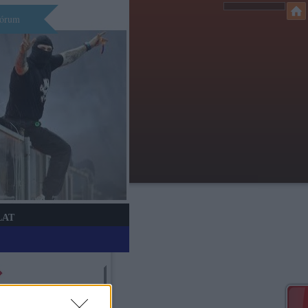
órum
LAT