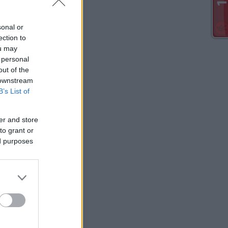
sonal or
ection to
ou may
 personal
out of the
 downstream
B’s List of
er and store
to grant or
ed purposes
Szavazás
zik a megújúlt honlap?
Nagyon jó lett!
A régebbi jobb volt!
Jó lett!
Van még mit javítani rajta!