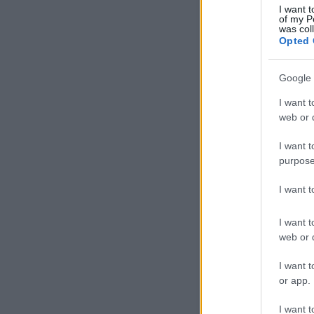
I want t
of my P
was col
DVSC-Skenderbeu 
Opted 
Google 
I want t
web or d
I want t
purpose
tovább »
I want 
I want t
Szólj hozzá!
Címkék:
k
web or d
skenderbeu
I want t
or app.
I want t