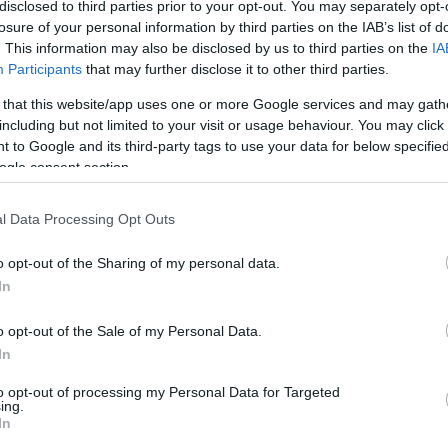
disclosed to third parties prior to your opt-out. You may separately opt-
losure of your personal information by third parties on the IAB’s list of
. This information may also be disclosed by us to third parties on the
IA
2012.07.26. 15:46
MÉSZY
Participants
that may further disclose it to other third parties.
 that this website/app uses one or more Google services and may gath
eni bérletárusításban!
including but not limited to your visit or usage behaviour. You may click 
 to Google and its third-party tags to use your data for below specifi
A fanatikusok ma és a holnapi napon még beszerezhetik a bérleteket a
ogle consent section.
kedvenceik hazai mérkőzéseire. Július 27-tel péntekkel, véget ér a DVSC-
TEVA labdarúgócsapatának mérkőzéseire szóló bérletárusítás. A
bérletek csütörtökön és pénteken a DVSC Oláh Gábor utcai…
l Data Processing Opt Outs
2014
2012
2012 
o opt-out of the Sharing of my personal data.
2012 
In
2012
Tová
Tetszik
0
o opt-out of the Sale of my Personal Data.
In
vsc
bérlet
loki
szurkolók
fanatikusok
Háztáji
bérletárusítás
to opt-out of processing my Personal Data for Targeted
ing.
In