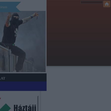
órum
LAT