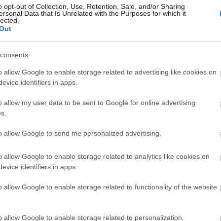
o opt-out of Collection, Use, Retention, Sale, and/or Sharing
2012.07.25. 17:11
MÉSZY
ersonal Data that Is Unrelated with the Purposes for which it
lected.
Korce + Frissítve!
Out
A tegnapi napon a DVSC gárdája magabiztosan verve ellenfelét,
consents
RSS 
továbbjutott a BL következő selejtezőkörébe. Most a szurkolókról készült
beje
képeket szeretnénk leközölni nektek, íme a legjobbak! Loki-Skenderbeu
Atom
o allow Google to enable storage related to advertising like cookies on
beje
evice identifiers in apps.
o allow my user data to be sent to Google for online advertising
s.
Szöv
to allow Google to send me personalized advertising.
Tetszik
0
o allow Google to enable storage related to analytics like cookies on
épek
győzelem
dvsc
loki
szurkolók
fanatikusok
BL
Háztáji
evice identifiers in apps.
o allow Google to enable storage related to functionality of the website
2012.07.24. 16:49
MÉSZY
o allow Google to enable storage related to personalization.