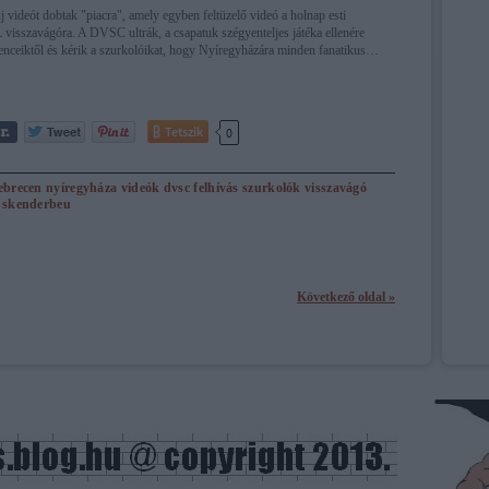
 videót dobtak "piacra", amely egyben feltüzelő videó a holnap esti
 visszavágóra. A DVSC ultrák, a csapatuk szégyenteljes játéka ellenére
enceiktől és kérik a szurkolóikat, hogy Nyíregyházára minden fanatikus…
Tetszik
0
ebrecen
nyíregyháza
videók
dvsc
felhívás
szurkolók
visszavágó
skenderbeu
Következő oldal »