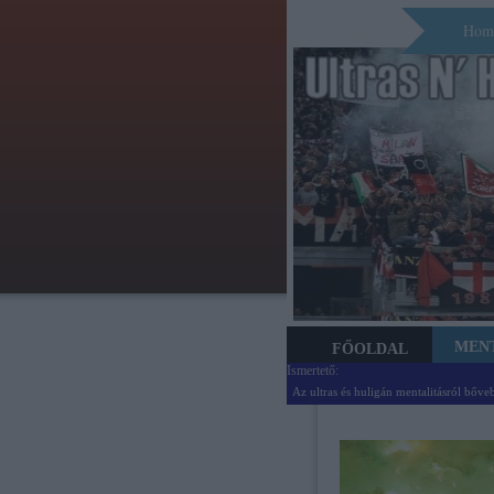
Hom
MEN
FŐOLDAL
Ismertető:
Az ultras és huligán mentalitásról bőve