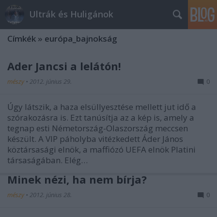
Ultrák és Huligánok
Címkék
»
európa_bajnokság
Áder Jancsi a lelátón!
mészy
•
2012. június 29.
0
Úgy látszik, a haza elsüllyesztése mellett jut idő a
szórakozásra is. Ezt tanúsítja az a kép is, amely a
tegnap esti Németország-Olaszország meccsen
készült. A VIP páholyba vitézkedett Áder János
köztársasági elnök, a maffiózó UEFA elnök Platini
társaságában. Elég…
Minek nézi, ha nem bírja?
mészy
•
2012. június 28.
0