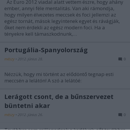
Az Euro 2012 viadal alatt vettem észre, hogy ahány
ember, annyi féle mentalitás. Van aki rámondja,
hogy milyen élvezetes meccsek és foci jellemzi az
egész tornát, mások legyintenek egyet és rávágják,
őket nem érdekli az egész modern foci. Ha a
tényekre kell támaszkodnunk,…
Portugália-Spanyolország
mészy
•
2012. június 28.
0
Nézzük, hogy mi történt az elődöntő tegnap esti
meccsén a lelátón! A szó a lelátóé:
Lerágott csont, de a bűnszervezet
büntetni akar
mészy
•
2012. június 26.
0
Továbbra sem csillapodnak a kedélyek, sőt továbbra