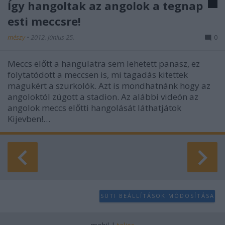
Így hangoltak az angolok a tegnap
esti meccsre!
mészy
•
2012. június 25.
0
Meccs előtt a hangulatra sem lehetett panasz, ez
folytatódott a meccsen is, mi tagadás kitettek
magukért a szurkolók. Azt is mondhatnánk hogy az
angoloktól zúgott a stadion. Az alábbi videón az
angolok meccs előtti hangolását láthatjátok
Kijevben!…
SÜTI BEÁLLÍTÁSOK MÓDOSÍTÁSA