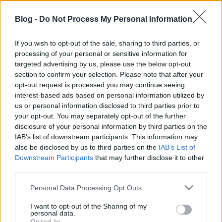
is gyűrűzik az UEFA büntetésprogramja, most a
Blog -
Do Not Process My Personal Information
spanyolokat és az oroszokat akarják elővenni még az
EB elején történt dolgok miatt. Az ügyben június 28-
án várható ítélet. Az UEFA közleménye szerint a
If you wish to opt-out of the sale, sharing to third parties, or
spanyol szurkolók a…
processing of your personal or sensitive information for
targeted advertising by us, please use the below opt-out
section to confirm your selection. Please note that after your
Ismét büntet a korrupt UEFA
opt-out request is processed you may continue seeing
interest-based ads based on personal information utilized by
mészy
•
2012. június 26.
0
us or personal information disclosed to third parties prior to
your opt-out. You may separately opt-out of the further
Most (ismét?) a horvátok és a portugálok
disclosure of your personal information by third parties on the
kénytelenek sarcot fizetni a malacperselybe. Még a
IAB’s list of downstream participants. This information may
portugálok jártak jól, ők "csak" 7 ezret fizetnek, a
also be disclosed by us to third parties on the
IAB’s List of
horvátok azonban egy kövér 30 ezres csekkel lettek
Downstream Participants
that may further disclose it to other
gazdagabbak. Megint a fránya rasszizmus. Már
third parties.
kitalálhatna valamit a Keresztapa, mert…
Please note that this website/app uses one or more Google
Personal Data Processing Opt Outs
services and may gather and store information including but
Az UEFA Mafia megbüntette a
not limited to your visit or usage behaviour. You may click to
I want to opt-out of the Sharing of my
personal data.
németeket is
grant or deny consent to Google and its third-party tags to
Opted In