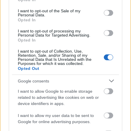
use your data for below specified purposes in below Google
mészy
•
2012. június 26.
0
consent section.
I want to opt-out of the Sale of my
Personal Data.
Opted In
Koholt vádak miatt megint fizethetnek a németek,
most például 25 ezret. Ez már csak a nemzetközi
I want to opt-out of processing my
Personal Data for Targeted Advertising.
bűnszervezet újabb képzelődéseinek végkifejlete
Opted In
lehet. Állítólagos neonáci zászló miatt kell fizetnie a
német szövetségnek az UEFA perselyébe. Lehetséges,
I want to opt-out of Collection, Use,
hogy ez csak egy…
Retention, Sale, and/or Sharing of my
Personal Data that Is Unrelated with the
Purposes for which it was collected.
Opted Out
Fanatikus vagy csak hülye a letolt
nadrágú angol?
Google consents
mészy
•
2012. június 25.
0
I want to allow Google to enable storage
related to advertising like cookies on web or
device identifiers in apps.
Az angol drukkerek mindenre elszántak. Ezt
bizonyítja az alábbi kép is, ahol az elvetemült éppen
I want to allow my user data to be sent to
Diamantit akarja megzavarni különleges (furcsa)
Google for online advertising purposes.
tettével. Sajnos a terve nem jött be, az olaszok