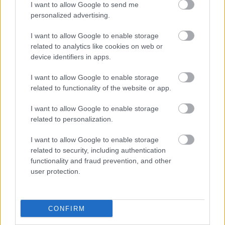
tizenegyespárbajban verték Angliát, ezzel
I want to allow Google to send me
továbbjutottak az elődöntőbe.…
personalized advertising.
Több mint 900 ezer szurkoló
I want to allow Google to enable storage
related to analytics like cookies on web or
látogatott el eddig Ukrajnába
device identifiers in apps.
mészy
•
2012. június 25.
0
I want to allow Google to enable storage
related to functionality of the website or app.
És ez a szám még nőni fog. Azért örülhetnek, hogy a
gyatra meccsek ellenére még ennyire van igény a
I want to allow Google to enable storage
bohóckodásra. Mindenesetre a turizmus
related to personalization.
fellendülése és a szurkolók mérhetetlen
alkoholizmusa jelentősen fellendítheti az ukrán
I want to allow Google to enable storage
gazdaságot. „Az Ukrán Állami Határőrség…
related to security, including authentication
functionality and fraud prevention, and other
user protection.
Angol-olasz meccs szurkolói szemmel
mészy
•
2012. június 25.
0
CONFIRM
Volt alkalmam megtekinteni a tegnap esti Anglia-