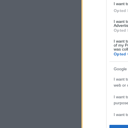
I want t
Opted 
I want 
Advertis
Opted 
I want t
of my P
was col
Opted 
Google 
I want t
web or d
I want t
purpose
I want 
I want t