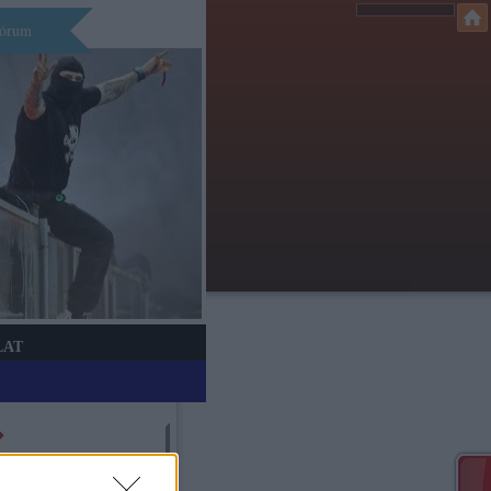
órum
LAT