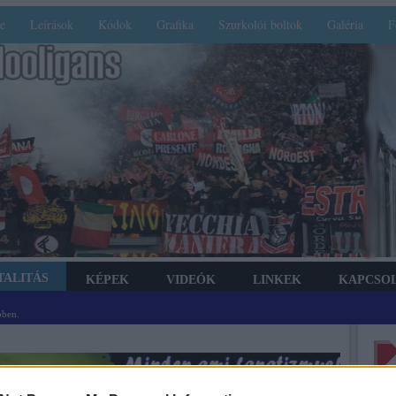
e
Leírások
Kódok
Grafika
Szurkolói boltok
Galéria
F
TALITÁS
KÉPEK
VIDEÓK
LINKEK
KAPCSO
bben.