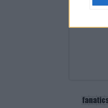
web or d
I want t
or app.
I want t
I want t
authenti