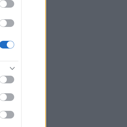
Szódával elmegy
Current Results
Archívum
 március
(
1
)
 augusztus
(
12
)
július
(
214
)
június
(
225
)
 május
(
106
)
bb
...
Egyéb
Keress!
Néhány szó