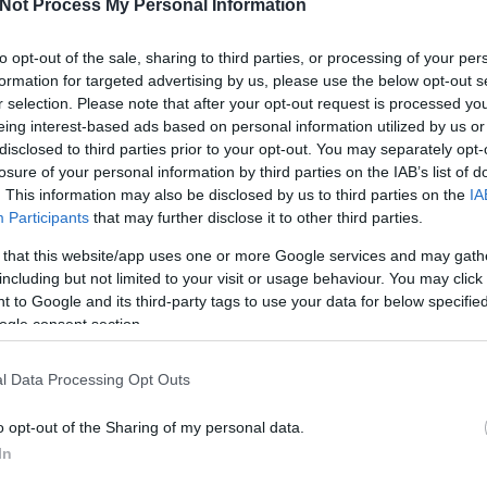
Not Process My Personal Information
to opt-out of the sale, sharing to third parties, or processing of your per
formation for targeted advertising by us, please use the below opt-out s
r selection. Please note that after your opt-out request is processed y
2012.05.30. 15:05
MÉSZY
eing interest-based ads based on personal information utilized by us or
disclosed to third parties prior to your opt-out. You may separately opt-
rt az ősi ösztön + videó
losure of your personal information by third parties on the IAB’s list of
. This information may also be disclosed by us to third parties on the
IA
Halálosan fenyegetésnek is vehetnénk Balotelli legújabb kifakadását,
Participants
that may further disclose it to other third parties.
amikor is azt nyilatkozta, hogy megöli azokat akik banánnal merészelik
megdobálni. Hiába a vér nem válik vízzé, talán Afrikába ezért a
 that this website/app uses one or more Google services and may gath
megnyilvánulásért vállukon vinnék a törzs tagjai. Ha valaki az utcán…
including but not limited to your visit or usage behaviour. You may click 
 to Google and its third-party tags to use your data for below specifi
ogle consent section.
Tets
l Data Processing Opt Outs
Tetszik
0
o opt-out of the Sharing of my personal data.
anán
videók
néger
féreg
balotelli
műolasz
In