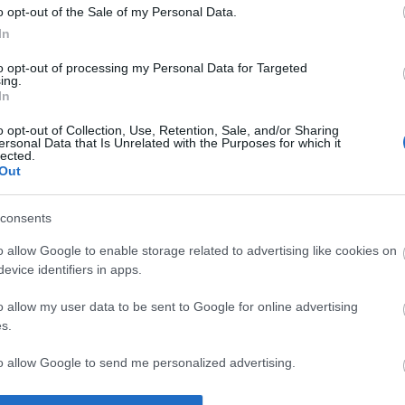
o opt-out of the Sale of my Personal Data.
In
to opt-out of processing my Personal Data for Targeted
ing.
In
o opt-out of Collection, Use, Retention, Sale, and/or Sharing
ersonal Data that Is Unrelated with the Purposes for which it
lected.
Out
2014
consents
2012
2012 
2012 
o allow Google to enable storage related to advertising like cookies on
2012
evice identifiers in apps.
Tová
o allow my user data to be sent to Google for online advertising
s.
to allow Google to send me personalized advertising.
o allow Google to enable storage related to analytics like cookies on