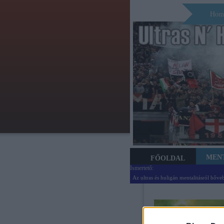
Hom
MEN
FŐOLDAL
Ismertető:
Az ultras és huligán mentalitásról bőve