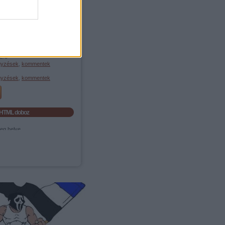
Összes szó
Egész kifejezést
Feedek
2.0
gyzések
,
kommentek
gyzések
,
kommentek
HTML doboz
eg helye