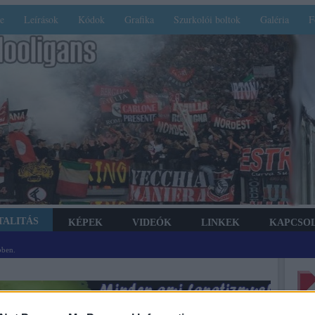
e
Leírások
Kódok
Grafika
Szurkolói boltok
Galéria
F
TALITÁS
KÉPEK
VIDEÓK
LINKEK
KAPCSO
bben.