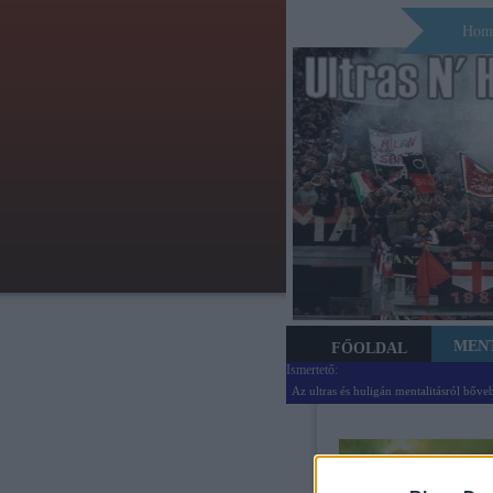
Hom
MEN
FŐOLDAL
Ismertető:
Az ultras és huligán mentalitásról bőve