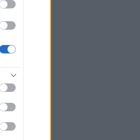
Szódával elmegy
Current Results
Archívum
 március
(
1
)
 augusztus
(
12
)
július
(
214
)
június
(
225
)
 május
(
106
)
bb
...
Egyéb
Keress!
Néhány szó