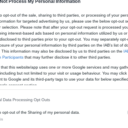
Not Process My Personal Information
to opt-out of the sale, sharing to third parties, or processing of your per
formation for targeted advertising by us, please use the below opt-out s
r selection. Please note that after your opt-out request is processed y
2012.06.05. 23:01
MÉSZY
eing interest-based ads based on personal information utilized by us or
disclosed to third parties prior to your opt-out. You may separately opt-
iósgyőrt 100 ezerre
losure of your personal information by third parties on the IAB’s list of
. This information may also be disclosed by us to third parties on the
IA
Ezt lett az eredménye a diósgyőri szurkolók üzenetének, amit a
Participants
that may further disclose it to other third parties.
magyarellenes Dániel Péternek cikkeztek. Ez az MLSZ szurkolóbaráti
politikájának legújabb tette. Az előzményt ismerhetitek, a diósgyőriek egy
 that this website/app uses one or more Google services and may gath
becsületbeli ügyért álltak ki, amikor a zsidólibsi Dániel Pétert…
including but not limited to your visit or usage behaviour. You may click 
 to Google and its third-party tags to use your data for below specifi
ogle consent section.
Tets
l Data Processing Opt Outs
Tetszik
0
o opt-out of the Sharing of my personal data.
lsz
szabadság
diósgyőr
hazaárulók
nem bűnöző
ultras liberi
In