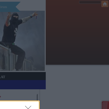
órum
LAT