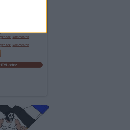
Összes szó
Egész kifejezést
Feedek
2.0
gyzések
,
kommentek
gyzések
,
kommentek
HTML doboz
eg helye