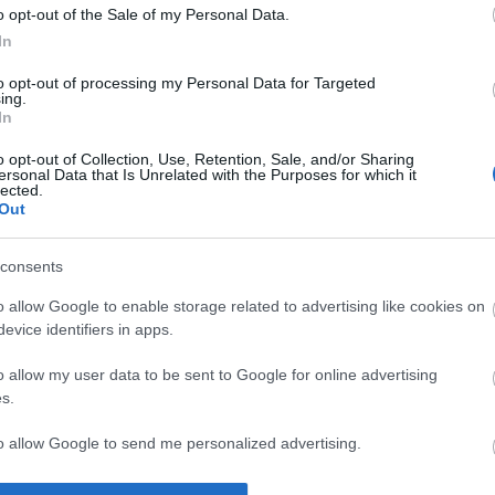
o opt-out of the Sale of my Personal Data.
In
2012.05.24. 16:34
MÉSZY
to opt-out of processing my Personal Data for Targeted
ing.
a szabad véleménynyilvánítás?
In
Ahogy böngészem a hírportálokat, mindenhol a fröcsögés megy a hétvégi
o opt-out of Collection, Use, Retention, Sale, and/or Sharing
Haladás-DVTK meccsel kapcsolatban. Zsidózás, politikai utalások, mire
ersonal Data that Is Unrelated with the Purposes for which it
lected.
fel? Mert valaki/valakik felemelik a hangjukat az anti-magyarok ellen? Az
Out
egész hírpiac a hétvégi Haladás-DVTK NB I-es labdarúgó…
2014
consents
2012
2012 
2012 
o allow Google to enable storage related to advertising like cookies on
2012
evice identifiers in apps.
Tová
Tetszik
0
o allow my user data to be sent to Google for online advertising
s.
aza
hazaárulók
dvtk szurkolók
anti magyarok
to allow Google to send me personalized advertising.
o allow Google to enable storage related to analytics like cookies on