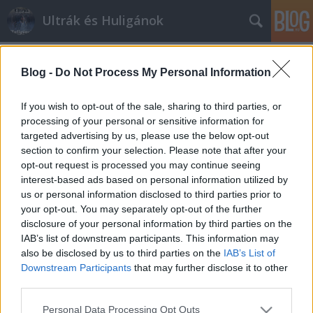
Ultrák és Huligánok
Címkék
»
honlap
Blog -
Do Not Process My Personal Information
Hungarofób írás a neten
If you wish to opt-out of the sale, sharing to third parties, or
mészy
•
2012. július 19.
0
processing of your personal or sensitive information for
targeted advertising by us, please use the below opt-out
section to confirm your selection. Please note that after your
Ahogy épp böngészek a neten, kikerekedett
opt-out request is processed you may continue seeing
szemekkel látok egy szlovák focival kapcsolatos
interest-based ads based on personal information utilized by
oldalt. Gondoltam kis naívan, biztos egy szokásosan
us or personal information disclosed to third parties prior to
szlovák érzelmű egyén szerkeszti az oldalt, nem is
your opt-out. You may separately opt-out of the further
tévedtem, ám álmomban sem gondoltam, hogy a
disclosure of your personal information by third parties on the
"magyar" gyerek saját anyanyelvén (magyar), a…
IAB’s list of downstream participants. This information may
also be disclosed by us to third parties on the
IAB’s List of
Nyári program
Downstream Participants
that may further disclose it to other
mészy
•
2012. június 03.
0
third parties.
Please note that this website/app uses one or more Google
Personal Data Processing Opt Outs