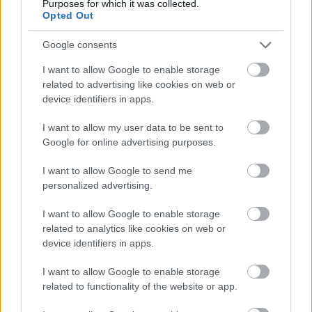
de krumpliszállításra is alkalmas), sál és zászló.
Purposes for which it was collected.
Opted Out
Indulhat a menet, már csak be kell RÖFFenteni a
járgányt és irány a stadion!…
Google consents
Vicc a mai napra
I want to allow Google to enable storage
related to advertising like cookies on web or
mészy
•
2012. július 14.
0
device identifiers in apps.
I want to allow my user data to be sent to
Egy Rangers szurkoló mondja barátainak: - Amikor a
Google for online advertising purposes.
csapat nyer, a kutyám a mancsaival tapsol. Amikor
veszítünk, szaltókat csinál. - Hányat? – kérdezik
I want to allow Google to send me
barátai. - Az attól függ, mekkorát rúgok belé.
personalized advertising.
I want to allow Google to enable storage
related to analytics like cookies on web or
device identifiers in apps.
I want to allow Google to enable storage
related to functionality of the website or app.