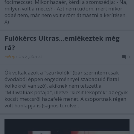
focimeccset. Mikor hazaér, kérdi a szomszédja: - Na,
milyen volt a meccs? - Azt nem tudom, mert mikor
odaértem, már nem volt erőm átmászni a kerítésen.
X)
Fulókércs Ultras...emlékeztek még
rá?
mészy
•
2012. július 22.
0
Ők voltak azok a "szurkolók" (bár szerintem csak
óvodából éppen engedménnyel szabaduló fiatal
kölkökről van szó), akiknek nem tetszett a
"Millwalliak pofája", illetve "kicsit leköpték" az egyik
kocsit meccsről hazafelé menet. A csoportnak régen
volt honlapja is (sajnos törölve…