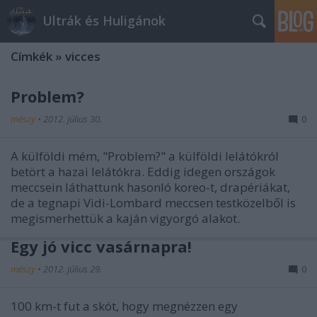
Ultrák és Huligánok
Címkék
»
vicces
Problem?
mészy
•
2012. július 30.
0
A külföldi mém, "Problem?" a külföldi lelátókról
betört a hazai lelátókra. Eddig idegen országok
meccsein láthattunk hasonló koreo-t, drapériákat,
de a tegnapi Vidi-Lombard meccsen testközelből is
megismerhettük a kaján vigyorgó alakot.
Egy jó vicc vasárnapra!
mészy
•
2012. július 29.
0
100 km-t fut a skót, hogy megnézzen egy