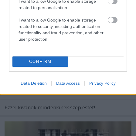
I want to allow Google to enable storage
related to personalization.
I want to allow Google to enable storage
related to security, including authentication
functionality and fraud prevention, and other
user protection.
CONFIRM
Egy kis poén(?) videó estére!
Data Deletion
Data Access
Privacy Policy
mészy
•
2012. július 13.
0
Ezzel kívánok mindenkinek szép estét!