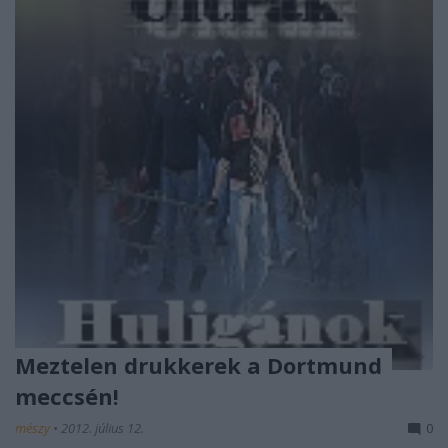
Meztelen drukkerek a Dortmund
meccsén!
mészy
•
2012. július 12.
0