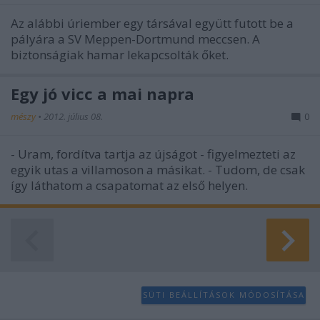
Az alábbi úriember egy társával együtt futott be a
pályára a SV Meppen-Dortmund meccsen. A
biztonságiak hamar lekapcsolták őket.
Egy jó vicc a mai napra
mészy
•
2012. július 08.
0
- Uram, fordítva tartja az újságot - figyelmezteti az
egyik utas a villamoson a másikat. - Tudom, de csak
így láthatom a csapatomat az első helyen.
SÜTI BEÁLLÍTÁSOK MÓDOSÍTÁSA