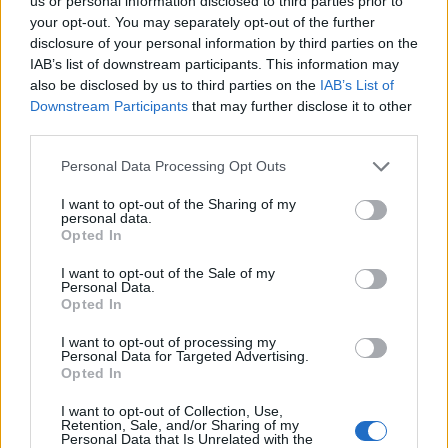
us or personal information disclosed to third parties prior to
szívassák meg őket. Öltözés közben aztán nyílottak
your opt-out. You may separately opt-out of the further
az ajtók és kitört a röhögés is. A…
disclosure of your personal information by third parties on the
IAB’s list of downstream participants. This information may
"Megcsípte" a kutya a baseball
also be disclosed by us to third parties on the
IAB’s List of
Downstream Participants
that may further disclose it to other
szurkolót!
third parties.
mészy
•
2012. július 22.
0
Please note that this website/app uses one or more Google
Personal Data Processing Opt Outs
services and may gather and store information including but
Your browser does not support iframes. Éppen a
not limited to your visit or usage behaviour. You may click to
I want to opt-out of the Sharing of my
personal data.
grant or deny consent to Google and its third-party tags to
Oakland Ath.-NY Giants meccset közvetítették, mikor
Opted In
use your data for below specified purposes in below Google
egy videóbevágás alatt egy "kutyabarát" szurkoló
consent section.
éppen elkezdte simogatni az előtte ülő krapek
I want to opt-out of the Sale of my
Personal Data.
kutyáját. A kutya azonban nem vette jó néven…
Opted In
I want to opt-out of processing my
Diósgyőr drukkerek másképp
Personal Data for Targeted Advertising.
Opted In
mészy
•
2012. július 21.
0
I want to opt-out of Collection, Use,
Retention, Sale, and/or Sharing of my
Hááát élet van! Kistraktor (amivel jól lehet rotációzni,
Personal Data that Is Unrelated with the