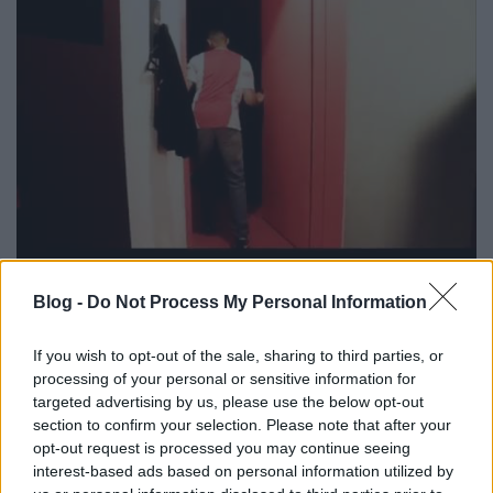
Ajax játékosok szórakoztak a
Blog -
Do Not Process My Personal Information
drukkerekkel! +videó
mészy
•
2012. július 22.
0
If you wish to opt-out of the sale, sharing to third parties, or
processing of your personal or sensitive information for
targeted advertising by us, please use the below opt-out
Elég beteges módon mutatta be a holland klub a
section to confirm your selection. Please note that after your
csapat 2012/2013-as szezon hazai mezét. Amíg a
opt-out request is processed you may continue seeing
szurkolók öltöztek (a bekamerázott öltözőben),
interest-based ads based on personal information utilized by
addig a játékosok kifundálták, hogy hogyan