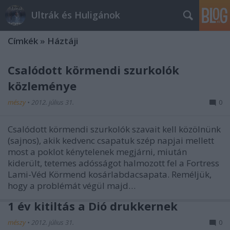
Ultrák és Huligánok
Címkék
»
Háztáji
Csalódott körmendi szurkolók
közleménye
mészy
•
2012. július 31.
0
Csalódott körmendi szurkolók szavait kell közölnünk
(sajnos), akik kedvenc csapatuk szép napjai mellett
most a poklot kénytelenek megjárni, miután
kiderült, tetemes adósságot halmozott fel a Fortress
Lami-Véd Körmend kosárlabdacsapata. Reméljük,
hogy a problémát végül majd…
1 év kitiltás a Dió drukkernek
mészy
•
2012. július 31.
0