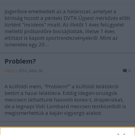
Jogerősre emelkedett az a határozat, amelyet a
bíróság hozott a pénteki DVTK-Újpest mérkőzés előtt
történt "incidens" miatt. Az illetőt 1 éves felügyelet
melletti próbaidőre bocsájtották, illetve 1 éves
eltiltást is kapott sportrendezvényekről. Mint az
ismeretes egy 20…
Problem?
mészy
•
2012. július 30.
0
A külföldi mém, "Problem?" a külföldi lelátókról
betört a hazai lelátókra. Eddig idegen országok
meccsein láthattunk hasonló koreo-t, drapériákat,
de a tegnapi Vidi-Lombard meccsen testközelből is
megismerhettük a kaján vigyorgó alakot.
Keddtől bérletek a NKSE