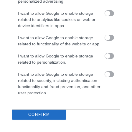
bérletekkel feszíthetnek a…
personalized advertising.
I want to allow Google to enable storage
related to analytics like cookies on web or
device identifiers in apps.
I want to allow Google to enable storage
related to functionality of the website or app.
I want to allow Google to enable storage
related to personalization.
I want to allow Google to enable storage
related to security, including authentication
functionality and fraud prevention, and other
user protection.
Döme értékel
mészy
•
2012. július 29.
0
CONFIRM
Détári ""elvettektőlünkhárompontot" Lajos ismét