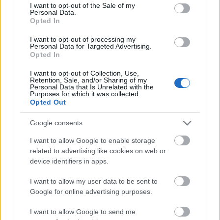
consent section.
I want to opt-out of the Sale of my
Mostanában egyre többet lehet olvasni különböző
Personal Data.
médiumokban a szurkolók…
Opted In
I want to opt-out of processing my
Videoton-Lombard Pápa
Personal Data for Targeted Advertising.
Opted In
mészy
•
2012. július 30.
0
I want to opt-out of Collection, Use,
Retention, Sale, and/or Sharing of my
Nézzük, hogy mi is történt a tegnapi NB1-es
Personal Data that Is Unrelated with the
Purposes for which it was collected.
mérkőzésen szurkolói szempontból! Vidi-Lombard
Opted Out
Egyedi bérlet a liláknak
Google consents
mészy
•
2012. július 29.
0
I want to allow Google to enable storage
related to advertising like cookies on web or
device identifiers in apps.
Az Újpest első számú szurkolócsoportja, az UVB
egy kéréssel fordult a vezetőség felé, egy egyedi
I want to allow my user data to be sent to
bérletstílus megvalósításával kapcsolatban, amire
Google for online advertising purposes.
rá is bólintottak az emeleten. A jövő vasárnapi
Videoton elleni mérkőzésen már az egyedi
I want to allow Google to send me