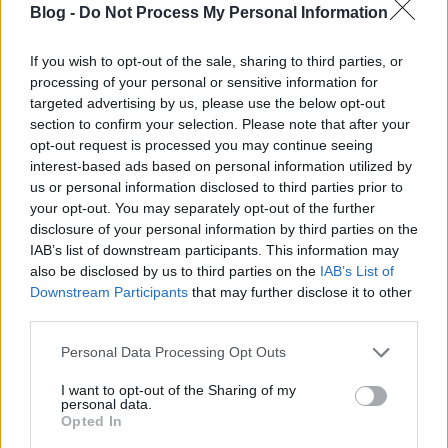
mérkőzéseire!
Blog -
Do Not Process My Personal Information
mészy
•
2012. július 30.
0
If you wish to opt-out of the sale, sharing to third parties, or
processing of your personal or sensitive information for
A legfanatikusabb csabai drukkerek keddtől vehetik
targeted advertising by us, please use the below opt-out
meg a női kézilabdacsapat mérkőzéseire szóló
section to confirm your selection. Please note that after your
bérleteket, jó hír, hogy áremelés nem történt, a
opt-out request is processed you may continue seeing
drukkerek az években már megszokott kellemes
interest-based ads based on personal information utilized by
áron vehetik meg az idei bérleteket is. A Budapest
us or personal information disclosed to third parties prior to
Bank-Békéscsabai Előre NKSE…
your opt-out. You may separately opt-out of the further
disclosure of your personal information by third parties on the
IAB’s list of downstream participants. This information may
Ramaty Fradi, Kubatov és sleppje,
also be disclosed by us to third parties on the
IAB’s List of
takarodó!
Downstream Participants
that may further disclose it to other
third parties.
mészy
•
2012. július 30.
0
Please note that this website/app uses one or more Google
Personal Data Processing Opt Outs
services and may gather and store information including but
A Fradi ismét leszerepelt. Kijelenthetjük ezt a
not limited to your visit or usage behaviour. You may click to
I want to opt-out of the Sharing of my
Kecskemét elleni gyalázatos 1-1 után. A szurkolók
personal data.
grant or deny consent to Google and its third-party tags to
nem ezt érdemelnék, pont azokat verik át, akik jó és
Opted In
use your data for below specified purposes in below Google
rossz időkben is a csapat mellett állnak.