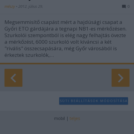
mészy
•
2012. július 29.
0
Megsemmisítő csapást mért a hajdúsági csapat a
Győri ETO gárdájára a tegnapi NB1-es mérkőzésen.
Szurkolói szempontból is elég nagy felhajtás övezte
a mérkőzést, 6000 szurkoló volt kíváncsi a két
"rivális" összecsapására, még Győr városából is
érkeztek szurkolók,…
SÜTI BEÁLLÍTÁSOK MÓDOSÍTÁSA
mobil
|
teljes